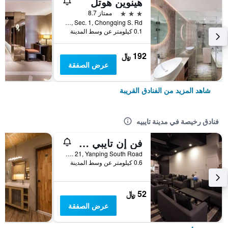
هينوين هوتل
3 نجوم
ممتاز 8.7
No. 18, Sec. 1, Chongqing S. Rd., مدينة تايبيه, تايوان
0.1 كيلومتر عن وسط المدينة
192 ﷼
عرض الصفقة
شاهد المزيد من الفنادق القريبة
فنادق رخيصة في مدينة تايبيه
فن إن تايبي هوستل
2F, No. 21, Yanping South Road, مدينة تايبيه, تايوان
0.6 كيلومتر عن وسط المدينة
52 ﷼
عرض الصفقة