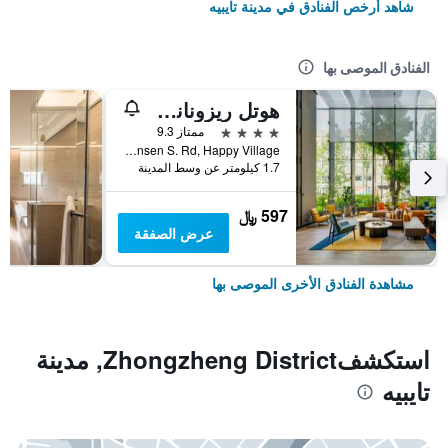
شاهد أرخص الفنادق في مدينة تايبيه
الفنادق الموصى بها
هوتل ريزونانس تايبي، تابيستري كوليكشن باي هيلتون
4 نجوم
ممتاز 9.3
No. 7 Linsen S. Rd, Happy Village, مدينة تايبيه, تايوان
1.7 كيلومتر عن وسط المدينة
597 ﷼
عرض الصفقة
مشاهدة الفنادق الأخرى الموصى بها
استكشفZhongzheng District, مدينة
تايبيه