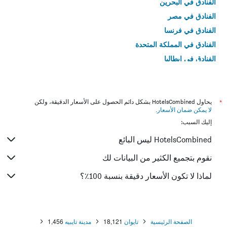
الفنادق في البحرين
الفنادق في مصر
الفنادق في فرنسا
الفنادق في المملكة المتحدة
الفنادق في إيطاليا
الفنادق في تايلاند
*
يحاول HotelsCombined بشكل دائم الحصول على الأسعار الدقيقة، ولكن
لا يمكن ضمان الأسعار
.
إليك السبب:
HotelsCombined ليس البائع
نقوم بتجميع الكثير من البيانات لك
لماذا لا تكون الأسعار دقيقة بنسبة 100٪؟
الصفحة الرئيسية
تايوان
18,121
مدينة تايبيه
1,456