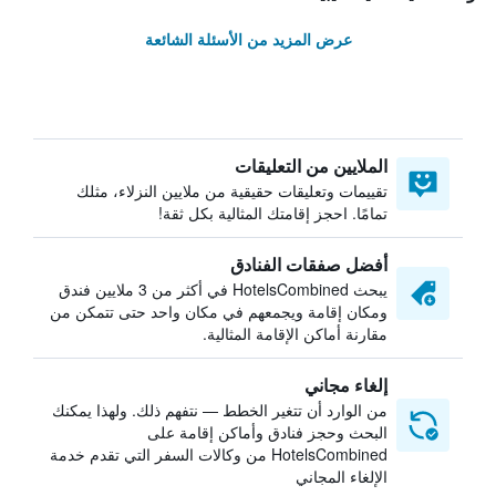
عرض المزيد من الأسئلة الشائعة
الملايين من التعليقات
تقييمات وتعليقات حقيقية من ملايين النزلاء، مثلك
تمامًا. احجز إقامتك المثالية بكل ثقة!
أفضل صفقات الفنادق
يبحث HotelsCombined في أكثر من 3 ملايين فندق
ومكان إقامة ويجمعهم في مكان واحد حتى تتمكن من
مقارنة أماكن الإقامة المثالية.
إلغاء مجاني
من الوارد أن تتغير الخطط — نتفهم ذلك. ولهذا يمكنك
البحث وحجز فنادق وأماكن إقامة على
HotelsCombined من وكالات السفر التي تقدم خدمة
الإلغاء المجاني