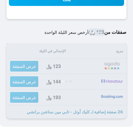
صفقات من
123 ﷼
/
أرخص سعر الليلة الواحدة
مزود
الإجمالي في الليلة
123 ﷼
عرض الصفقة
144 ﷼
عرض الصفقة
193 ﷼
عرض الصفقة
26 صفقة إضافية لـ كليك أوتل - تابي مين ستاشن برانشي