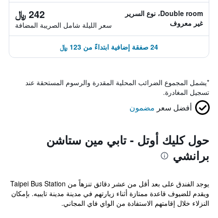
242 ﷼
Double room، نوع السرير
غير معروف
سعر الليلة شامل الصريبة المضافة
24 صفقة إضافية ابتداءً من 123 ﷼
*
يشمل المجموع الضرائب المحلية المقدرة والرسوم المستحقة عند
تسجيل المغادرة.
أفضل سعر
مضمون
حول كليك أوتل - تابي مين ستاشن
برانشي
يوجد الفندق على بعد أقل من عشر دقائق تنزهاً من Taipei Bus Station
ويقدم للضيوف قاعدة ممتازة أثناء زيارتهم في مدينة مدينة تايبيه. بإمكان
النزلاء خلال إقامتهم الاستفادة من الواي فاي المجاني.