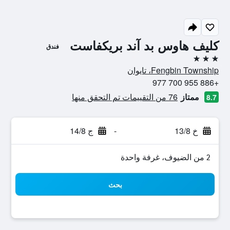
كليف هاوس بد آند بريكفاست
فندق
3 نجوم
Fengbin Township، تايوان
+886 955 700 977
ممتاز
76 من التقييمات تم التحقق منها
8.7
خ 13/8
-
ج 14/8
2 من الضيوف، غرفة واحدة
بحث