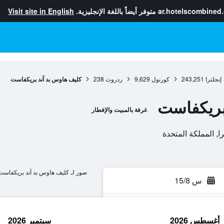
ar.hotelscombined
متوفر أيضاً باللغة الإنجليزية.
Visit site in English
إنجلترا
243,251
كورنول
9,629
ردروث
238
كليف هاوس بد آند بريكفاست
بريكفاست
غرفة بالمبيت والإفطار
صور لـ كليف هاوس بد آند بريكفاست
س 15/8
أغسطس 2026
سبتمبر 2026