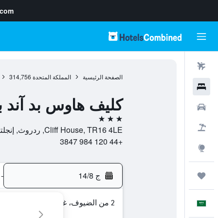
.com
رحلات طيران
الصفحة الرئيسية
المملكة المتحدة
314,756
فنادق
كليف هاوس بد آند 
سيارات
3 نجوم
حزم العروض
Cliff House, TR16 4LE, ردروث, إنجلترا, المملكة المتحدة
+44 120 984 3847
استكشاف
ج 14/8
-
رحلات
2 من الضيوف، غرفة واحدة
العَرَبِيَّة