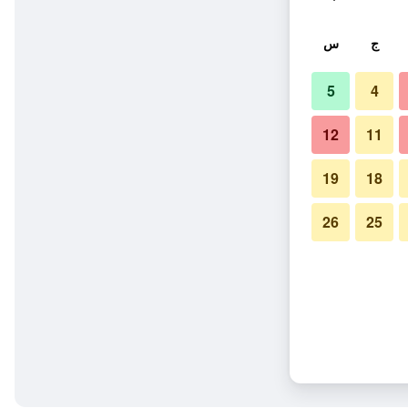
ج
س
5
4
12
11
19
18
26
25