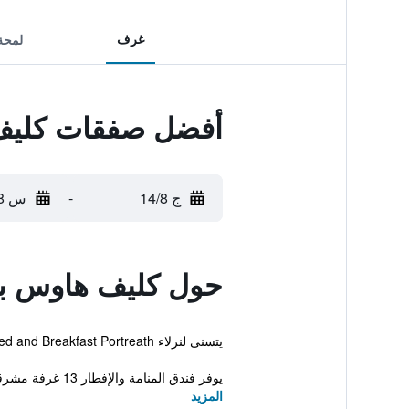
غرف
لمحة
أفضل صفقات كليف 
ج 14/8
-
س 15/8
حول كليف هاوس بد
يتسنى لنزلاء Cliff House Bed and Breakfast Portreath ممارسة عدد من نشاطات الهواء الطلق، والتي تتضمن صيد السمك والتزلج. كما يتوفر واي فاي.
يوفر فندق المنامة والإفطار 13 غرفة مشرقة تحتوي كل الأشي...
المزيد