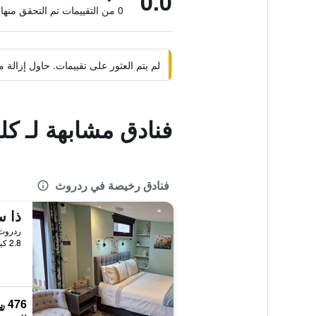
0.0
0 من التقييمات تم التحقق منها
لم يتم العثور على تقييمات. حاول إزال
فنادق مشابهة لـ ك
فنادق رخيصة في ردروث
ذا س
ردروث,
2.8 كيلومتر عن وسط المدينة
476 ﷼