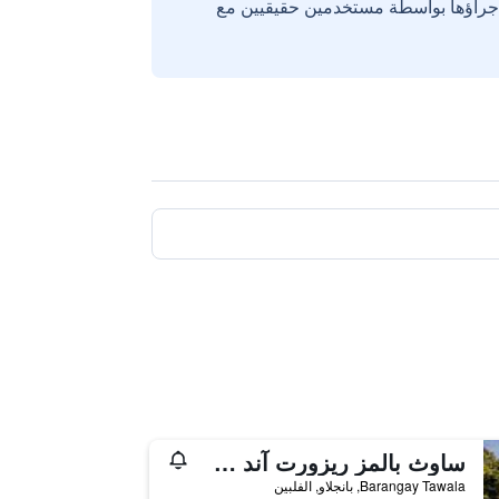
إجراؤها بواسطة مستخدمين حقيقيين مع
ساوث بالمز ريزورت آند سبا بانغلاو - إم جاليري كوليكشن
Barangay Tawala, بانجلاو, الفلبين