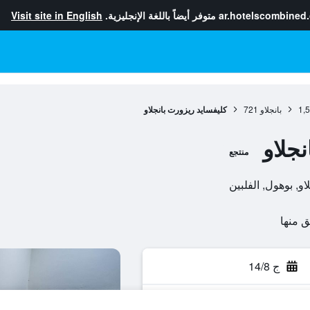
ar.hotelscombined
متوفر أيضاً باللغة الإنجليزية.
Visit site in English
1,
بانجلاو
721
كليفسايد ريزورت بانجلاو
جلاو
منتجع
ج 14/8