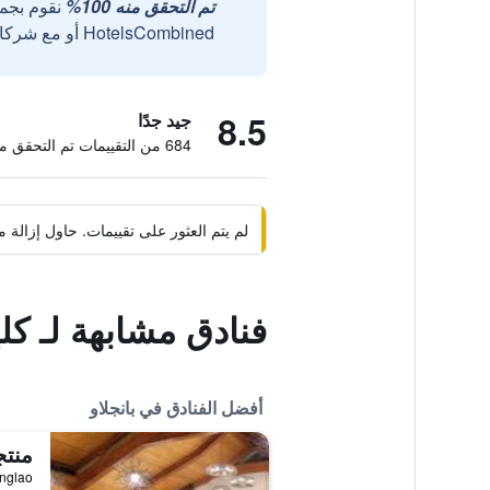
تم التحقق منه 100%
نقوم بجم
HotelsCombined أو مع شركائنا الخارجيين الموثوقين.
8.5
جيد جدًا
684 من التقييمات تم التحقق منها
لم يتم العثور على تقييمات. حاول إزال
فنادق مشابهة لـ كل
أفضل الفنادق في بانجلاو
منتج
Panglao, بانجلاو,