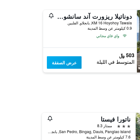
دوناتيلا ريزورت آند سانشواري
KM 16 Hoyohoy Tawala, بانجلاو, الفلبين
0.9 كيلومتر عن وسط المدينة
واي فاي مجاني
503 ﷼
المتوسط في الليلة
عرض الصفقة
ناتورا فيستا
3 نجوم
ممتاز 8.3
San Pedro, Bingag, Dauis, Panglao Island, بانجلاو, الفلبين
7.6 كيلومتر عن وسط المدينة