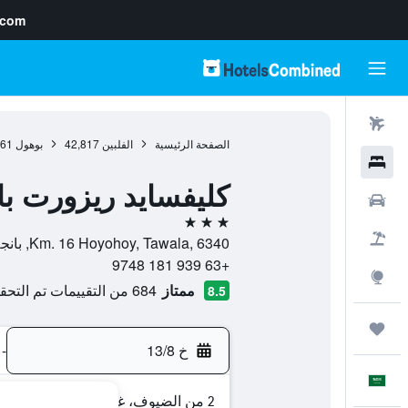
.com
رحلات طيران
الصفحة الرئيسية
الفلبين
42,817
بوهول
561
فنادق
كليفسايد ريزورت بان
سيارات
3 نجوم
حزم العروض
Km. 16 Hoyohoy, Tawala, 6340, بانجلاو, بوهول, الفلبين
+63 939 181 9748
استكشاف
ممتاز
684 من التقييمات تم التحقق منها
8.5
رحلات
خ 13/8
-
العَرَبِيَّة
2 من الضيوف، غرفة واحدة