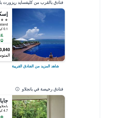
فنادق بالقرب من كليفسايد ريزورت بان
إسكا
4 نجوم
o Island
0.1 كيلومتر عن وسط المدينة
3,840 ﷼
المتوس
شاهد المزيد من الفنادق القريبة
فنادق رخيصة في بانجلاو
جايا
بانجلاو
4.7 كيلومتر عن وسط المدينة