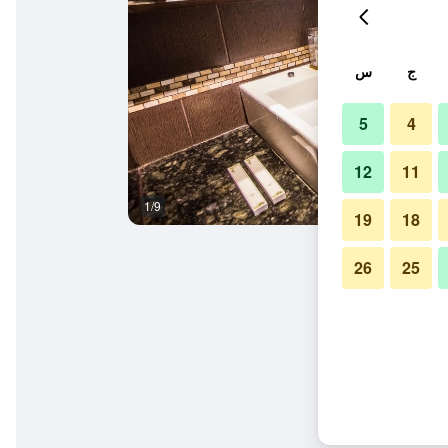
ج
س
5
4
12
11
1/9
آخر
19
18
26
25