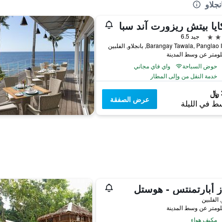
جلاو
يا بيتش ريزورت آند سبا
جيد 6.5
Barangay Tawala, Pangla, بانجلاو, الفلبين
حوض السباحة
واي فاي مجاني
خدمة النقل من وإلى المطار
عرض الصفقة
ط في الليلة
ز أبارتمنتس - هوستل
, الفلبين
مكيف هواء