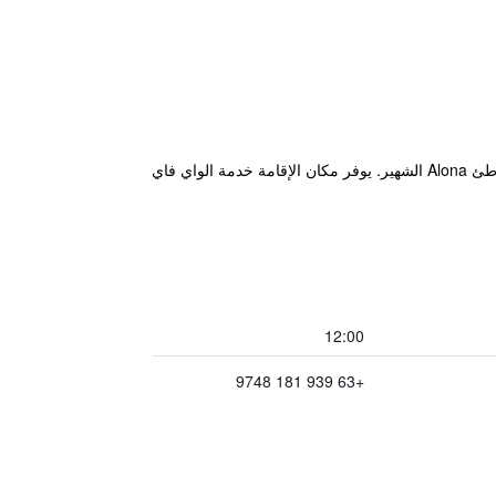
يقع Cliffside Resort في جزء منعزل من Panglao، ويوفر إطلالات خلابة على جزيرة Pamilacan وإطلالات جزئية على شاطئ Alona الشهير. يوفر مكان الإقامة خدمة الواي فاي
12:00
+63 939 181 9748