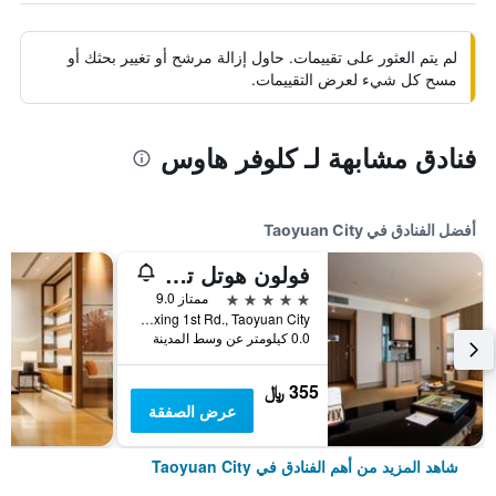
لم يتم العثور على تقييمات. حاول إزالة مرشح أو تغيير بحثك أو
مسح كل شيء لعرض التقييمات.
فنادق مشابهة لـ كلوفر هاوس
أفضل الفنادق في Taoyuan City
فولون هوتل تاويوان أيربورت أكسيس إم آر تي إيه8
5 نجوم
ممتاز 9.0
No.2, Fuxing 1st Rd., Taoyuan City, تايوان
0.0 كيلومتر عن وسط المدينة
355 ﷼
عرض الصفقة
شاهد المزيد من أهم الفنادق في Taoyuan City