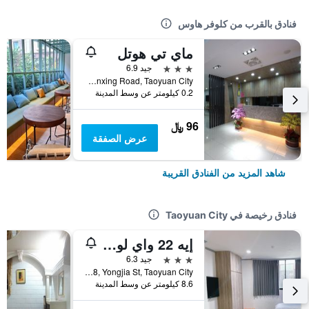
فنادق بالقرب من كلوفر هاوس
ماي تي هوتل
3 نجوم
جيد 6.9
No. 7, Jianxing Road, Taoyuan City, تايوان
0.2 كيلومتر عن وسط المدينة
96 ﷼
عرض الصفقة
شاهد المزيد من الفنادق القريبة
فنادق رخيصة في Taoyuan City
إيه 22 واي لو هوتل
3 نجوم
جيد 6.3
No.98, Yongjia St, Taoyuan City, تايوان
8.6 كيلومتر عن وسط المدينة