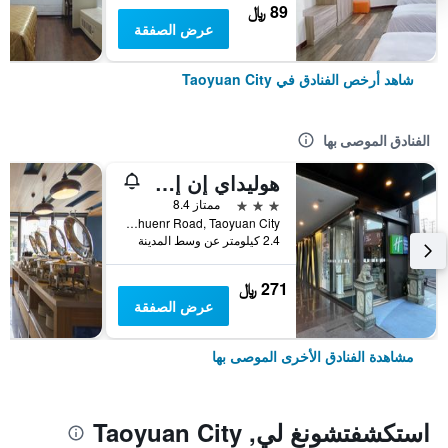
89 ﷼
عرض الصفقة
شاهد أرخص الفنادق في Taoyuan City
الفنادق الموصى بها
هوليداي إن إكسبرس تاويوا بآباي آيتش جي
3 نجوم
ممتاز 8.4
No. 1039 Chuenr Road, Taoyuan City, تايوان
2.4 كيلومتر عن وسط المدينة
271 ﷼
عرض الصفقة
مشاهدة الفنادق الأخرى الموصى بها
استكشفتشونغ لي, Taoyuan City