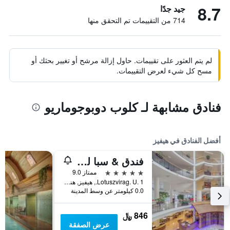
8.7
جيد جدًا
714 من التقييمات تم التحقق منها
لم يتم العثور على تقييمات. حاول إزالة مرشح أو تغيير بحثك أو
مسح كل شيء لعرض التقييمات.
فنادق مشابهة لـ كلوب دوبوجوماريو
أفضل الفنادق في هيفيز
فندق & سبا لوتس ثيرم
5 نجوم
ممتاز 9.0
Lotuszvirag. U. 1., هيفيز, هنغاريا
0.0 كيلومتر عن وسط المدينة
846 ﷼
عرض الصفقة