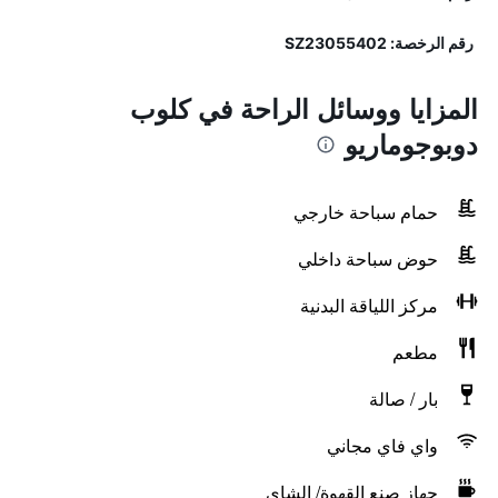
رقم الرخصة: SZ23055402
المزايا ووسائل الراحة في كلوب
دوبوجوماريو
حمام سباحة خارجي
حوض سباحة داخلي
مركز اللياقة البدنية
مطعم
بار / صالة
واي فاي مجاني
جهاز صنع القهوة/ الشاي