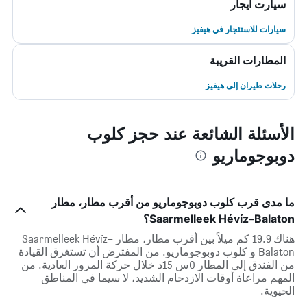
سيارت ايجار
سيارات للاستئجار في هيفيز
المطارات القريبة
رحلات طيران إلى هيفيز
الأسئلة الشائعة عند حجز كلوب
دوبوجوماريو
ما مدى قرب كلوب دوبوجوماريو من أقرب مطار، مطار
Saarmelleek Hévíz–Balaton؟
هناك 19.9 كم ميلاً بين أقرب مطار، مطار Saarmelleek Hévíz–
Balaton و كلوب دوبوجوماريو. من المفترض أن تستغرق القيادة
من الفندق إلى المطار 0س 15د خلال حركة المرور العادية. من
المهم مراعاة أوقات الازدحام الشديد، لا سيما في المناطق
الحيوية.