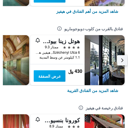
شاهد المزيد من أهم الفنادق في هيفيز
فنادق بالقرب من كلوب دوبوجوماريو
هوتل زينا بيوتي آند شوبنج سنتر
4 نجوم
ممتاز 9.3
Széchenyi Utca 6., هيفيز, هنغاريا
1.1 كيلومتر عن وسط المدينة
430 ﷼
عرض الصفقة
شاهد المزيد من الفنادق القريبة
فنادق رخيصة في هيفيز
كورونا بنسيون ريستورانت
3 نجوم
ممتاز 8.9