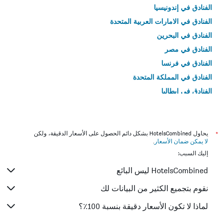
الفنادق في إندونيسيا
الفنادق في الامارات العربية المتحدة
الفنادق في البحرين
الفنادق في مصر
الفنادق في فرنسا
الفنادق في المملكة المتحدة
الفنادق في إيطاليا
الفنادق في تايلاند
*
يحاول HotelsCombined بشكل دائم الحصول على الأسعار الدقيقة، ولكن
لا يمكن ضمان الأسعار
.
إليك السبب:
HotelsCombined ليس البائع
نقوم بتجميع الكثير من البيانات لك
لماذا لا تكون الأسعار دقيقة بنسبة 100٪؟