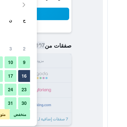
بح
ح
ن
107 ﷼
صفقات من
/
أرخص سعر اللي
3
2
مزود
الإجما
10
9
107
17
16
24
23
146
31
30
166
منخفض
متو
7 صفقات إضافية لـ كلوب بالوليم