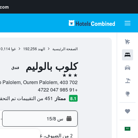
.com
رحلات طيران
الصفحة الرئيسية
الهند
192,256
غوا
10,114
فنادق
كلوب بالوليم
سيارات
فندق
3 نجوم
حزم العروض
Club Palolem, Ourem Palolem, 403 702, كاناكونا, غوا,
+91 985 047 4722
استكشاف
ممتاز
451 من التقييمات تم التحقق منها
8.1
رحلات
س 15/8
-
العَرَبِيَّة
2 من الضيوف، غرفة واحدة