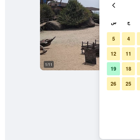
ج
س
5
4
12
11
1/11
المظهر الخارجي
19
18
26
25