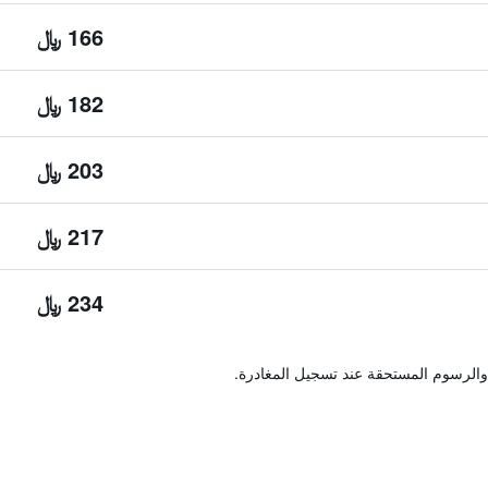
166 ﷼
182 ﷼
203 ﷼
217 ﷼
234 ﷼
والرسوم المستحقة عند تسجيل المغادرة.