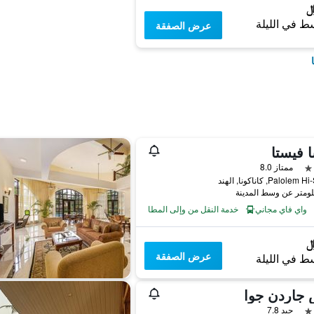
ط في الليلة
عرض الصفقة
 فيستا
ممتاز 8.0
Palole, كاناكونا, الهند
واي فاي مجاني
خدمة النقل من وإلى المطار
عرض الصفقة
ط في الليلة
 جاردن جوا
جيد 7.8