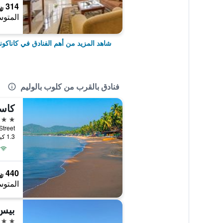
314 ﷼
المتوس
شاهد المزيد من أهم الفنادق في كاناكونا
فنادق بالقرب من كلوب بالوليم
كاسا
3 نجوم
m Hi-Street
1.3 كيلومتر عن وسط المدينة
440 ﷼
المتوس
بيس
3 نجوم