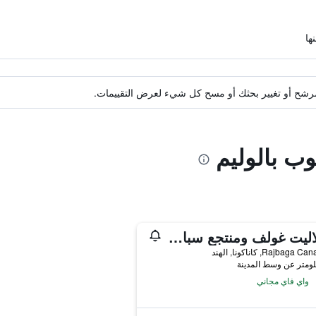
ة مرشح أو تغيير بحثك أو مسح كل شيء لعرض التقييمات.
وب بالوليم
ذه لاليت غولف ومنتجع سبا غوا
Rajbag, كاناكونا, الهند
واي فاي مجاني