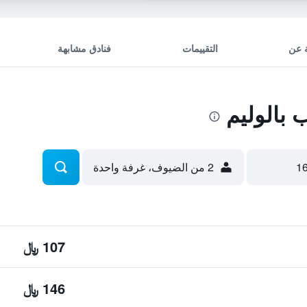
 عن
التقييمات
فنادق مشابهة
بالوليم
2 من الضيوف، غرفة واحدة
107 ﷼
146 ﷼