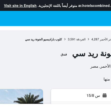
ar.hotelscombined
متوفر أيضاً باللغة الإنجليزية.
Visit site in English
ر الأحمر
4,287
الغردقة
3,591
كلوب باراديسيو الجونة ريد سي
ونة ريد سي
فندق
س 15/8