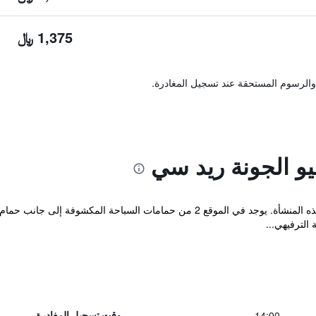
1,375 ﷼
والرسوم المستحقة عند تسجيل المغادرة.
و الجونة ريد سي
يوجد ملعب تنس مغطى ونادي صحي في هذه المنشأة. يوجد في الموقع 2 من حمامات ا
 الترفيهي...
14:00
وقت تسجيل المغادرة