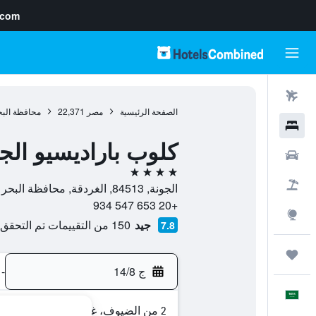
.com
رحلات طيران
الصفحة الرئيسية
مصر
22,371
محافظة البح
فنادق
كلوب باراديسيو الج
سيارات
4 نجوم
حزم العروض
الجونة, 84513, الغردقة, محافظة البحر الأحمر, مصر
+20 653 547 934
استكشاف
جيد
150 من التقييمات تم التحقق منها
7.8
رحلات
ج 14/8
-
العَرَبِيَّة
2 من الضيوف، غرفة واحدة