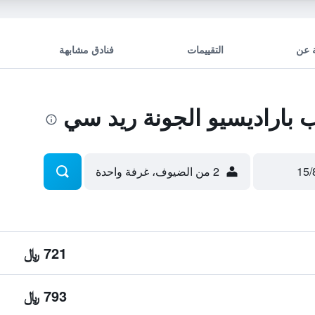
 عن
التقييمات
فنادق مشابهة
باراديسيو الجونة ريد سي
2 من الضيوف، غرفة واحدة
721 ﷼
793 ﷼