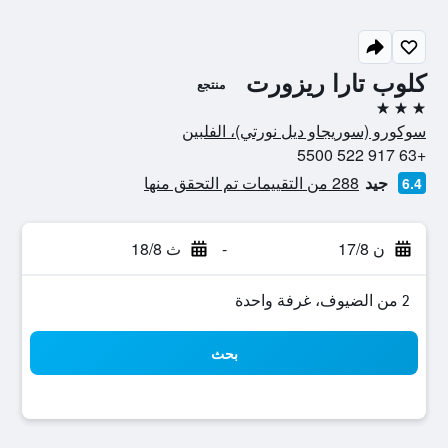
كلوب تارا ريزورت
منتجع
3 نجوم
سوكورو (سوريجاو ديل نورتي)، الفلبين
+63 917 522 5500
جيد
288 من التقييمات تم التحقق منها
6.4
ن 17/8
-
ث 18/8
2 من الضيوف، غرفة واحدة
بحث