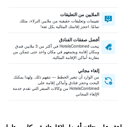
الملايين من التعليقات
تقييمات وتعليقات حقيقية من ملايين النزلاء، مثلك
تمامًا. احجز إقامتك المثالية بكل ثقة!
أفضل صفقات الفنادق
يبحث HotelsCombined في أكثر من 3 ملايين فندق
ومكان إقامة ويجمعهم في مكان واحد حتى تتمكن من
مقارنة أماكن الإقامة المثالية.
إلغاء مجاني
من الوارد أن تتغير الخطط — نتفهم ذلك. ولهذا يمكنك
البحث وحجز فنادق وأماكن إقامة على
HotelsCombined من وكالات السفر التي تقدم خدمة
الإلغاء المجاني