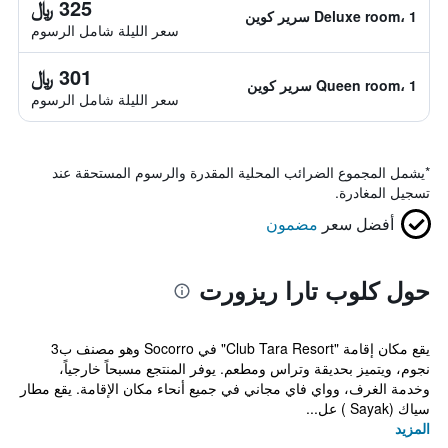
325 ﷼
Deluxe room، 1 سرير كوين
سعر الليلة شامل الرسوم
301 ﷼
Queen room، 1 سرير كوين
سعر الليلة شامل الرسوم
*
يشمل المجموع الضرائب المحلية المقدرة والرسوم المستحقة عند
تسجيل المغادرة.
أفضل سعر
مضمون
حول كلوب تارا ريزورت
يقع مكان إقامة "Club Tara Resort" في Socorro وهو مصنف ب3
نجوم، ويتميز بحديقة وتراس ومطعم. يوفر المنتجع مسبحاً خارجياً،
وخدمة الغرف، وواي فاي مجاني في جميع أنحاء مكان الإقامة. يقع مطار
سياك (Sayak ) عل...
المزيد