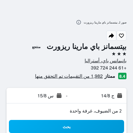
صور لـ بيتسمانز باي مارينا ريزورت
بيتسمانز باي مارينا ريزورت
منتجع
3 نجوم
باتيمانس باي، أستراليا
+61 244 724 392
ممتاز
1,982 من التقييمات تم التحقق منها
8.4
ج 14/8
-
س 15/8
2 من الضيوف، غرفة واحدة
بحث