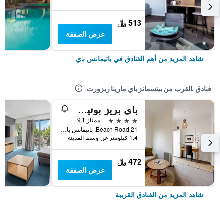
513 ﷼
عرض الصفقة
شاهد المزيد من أهم الفنادق في باتيمانس باي
فنادق بالقرب من بيتسمانز باي مارينا ريزورت
باي بريز بوتيك أكوموديشن
4 نجوم
ممتاز 9.1
21 Beach Road, باتيمانس باي, NSW, أستراليا
1.4 كيلومتر عن وسط المدينة
472 ﷼
عرض الصفقة
شاهد المزيد من الفنادق القريبة