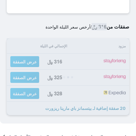
صفقات من
316 ﷼
/
أرخص سعر الليلة الواحدة
مزود
الإجمالي في الليلة
316 ﷼
عرض الصفقة
325 ﷼
عرض الصفقة
328 ﷼
عرض الصفقة
20 صفقة إضافية لـ بيتسمانز باي مارينا ريزورت