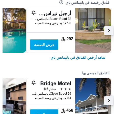
فنادق رخيصة في باتيمانس باي
أرجيل تيراس موتور إن
32 Beach Road, باتيمانس باي, NSW, أستراليا
1.0 كيلومتر عن وسط المدينة
292 ﷼
عرض الصفقة
شاهد أرخص الفنادق في باتيمانس باي
الفنادق الموصى بها
Bridge Motel
3 نجوم
ممتاز 8.6
29 Clyde Street, باتيمانس باي, NSW, أستراليا
0.4 كيلومتر عن وسط المدينة
458 ﷼