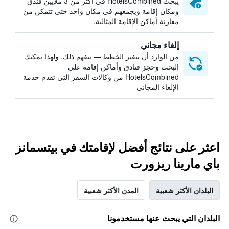
يبحث HotelsCombined في أكثر من 3 ملايين فندق
ومكان إقامة ويجمعهم في مكان واحد حتى تتمكن من
مقارنة أماكن الإقامة المثالية.
إلغاء مجاني
من الوارد أن تتغير الخطط — نتفهم ذلك. ولهذا يمكنك
البحث وحجز فنادق وأماكن إقامة على
HotelsCombined من وكالات السفر التي تقدم خدمة
الإلغاء المجاني
اعثر على نتائج أفضل لإقامتك في بيتسمانز
باي مارينا ريزورت
البلدان الأكثر شعبية
المدن الأكثر شعبية
البلدان التي يبحث عنها مستخدمونا