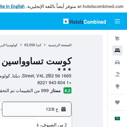
ar.hotelscombined.com
متوفر أيضاً باللغة الإنجليزية.
site in English
رحلات طيران
الصفحة الرئيسية
كندا
63,556
كولومبيا البر
فنادق
كوست تساوواسين 
سيارات
3 نجوم
حزم العروض
1665 56 Street, V4L 2B2, ديلتا, كولومبيا البريطانية, كندا
+1 604 943 8221
استكشاف
ممتاز
999 من التقييمات تم التحقق منها
9.2
رحلات
خ 13/8
-
العَرَبِيَّة
2 من الضيوف، غرفة واحدة