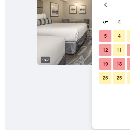
ج
س
5
4
12
11
1/42
غرفة نوم
19
18
26
25