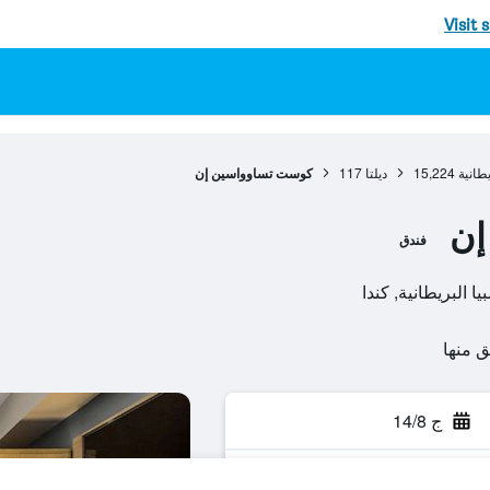
Visit 
يطانية
15,224
ديلتا
117
كوست تساوواسين إن
إن
فندق
ج 14/8