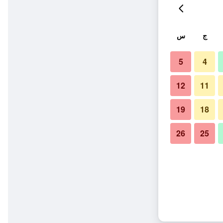
ج
س
5
4
12
11
19
18
26
25