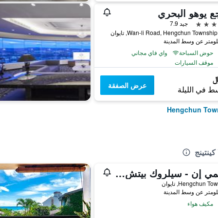
ع يوهو البحري
جيد 7.9
حوض السباحة
واي فاي مجاني
موقف السيارات
عرض الصفقة
ط في الليلة
كينتينج
مينيمي إن - سيلروك بيتش هاوس
Hengchun T, تايوان
مكيف هواء