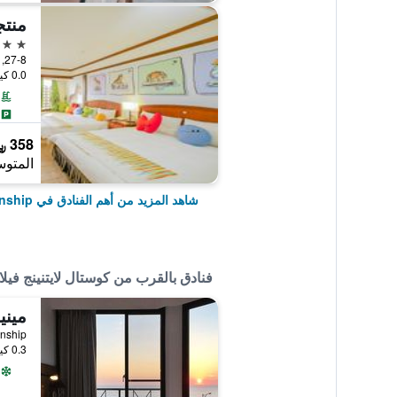
منتج
5 نجوم
27-8, Wan-li Road, Hengchun Township, تايوان
0.0 كيلومتر عن وسط المدينة
358 ﷼
المتوس
شاهد المزيد من أهم الفنادق في Hengchun Township
فنادق بالقرب من كوستال لايتنينج فيلا 
ownship
0.3 كيلومتر عن وسط المدينة