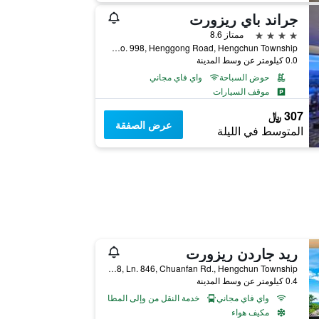
جراند باي ريزورت
4 نجوم
ممتاز 8.6
No. 998, Henggong Road, Hengchun Township, تايوان
0.0 كيلومتر عن وسط المدينة
حوض السباحة
واي فاي مجاني
موقف السيارات
307 ﷼
عرض الصفقة
المتوسط في الليلة
ريد جاردن ريزورت
No.18, Ln. 846, Chuanfan Rd., Hengchun Township, تايوان
0.4 كيلومتر عن وسط المدينة
واي فاي مجاني
خدمة النقل من وإلى المطار
مكيف هواء