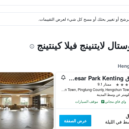
ة مرشح أو تغيير بحثك أو مسح كل شيء لعرض التقييمات.
تال لايتنينج فيلا كينتينج
فندق Caesar Park Kenting
ممتاز 9.1
No. 6 Kenting Road, Hengchun Town, Pingtung County, Hengchun Township, تايوان
واي فاي مجاني
موقف السيارات
عرض الصفقة
ط في الليلة