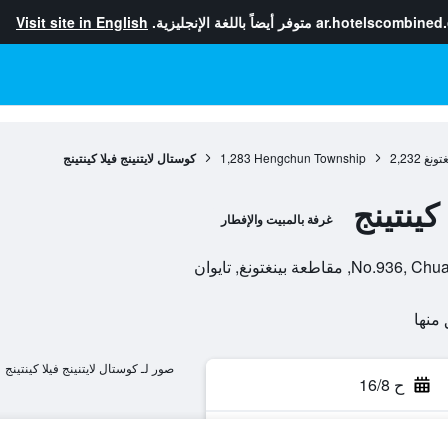
ar.hotelscombined
متوفر أيضاً باللغة الإنجليزية.
Visit site in English
تونغ
2,232
Hengchun Township
1,283
كوستال لايتنينج فيلا كينتينج
كينتينج
غرفة بالمبيت والإفطار
عة بينغتونغ, تايوان
صور لـ كوستال لايتنينج فيلا كينتينج
ح 16/8