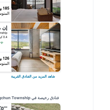
185 ﷼
المتوس
إن ه
0.4 كيلومتر عن وسط المدينة
126 ﷼
المتوس
شاهد المزيد من الفنادق القريبة
فنادق رخيصة في Hengchun Township
'''0كو هوستل 4 4444