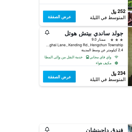
252 ﷼
عرض الصفقة
المتوسط في الليلة
جولد ساندي بيتش هوتل
3 نجوم
ممتاز 9.0
No.33-5, Tonghai Lane., Kending Rd., Hengchun Township, تايوان
2.4 كيلومتر عن وسط المدينة
واي فاي مجاني
خدمة النقل من وإلى المطار
مكيف هواء
234 ﷼
عرض الصفقة
المتوسط في الليلة
فندق داجينشان