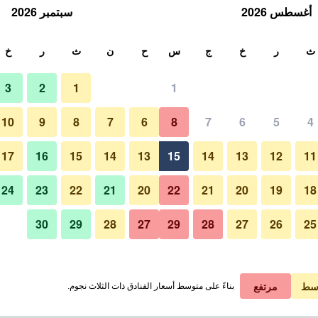
أغسطس 2026
سبتمبر 2026
ث
ث
ر
خ
ج
س
ح
ن
ث
ر
خ
3
2
1
1
10
9
8
7
6
8
7
6
5
4
17
16
15
14
13
15
14
13
12
11
عرض الأسعار
24
23
22
21
20
22
21
20
19
18
30
29
28
27
29
28
27
26
25
عرض الأسعار
عرض الأسعار
سط
مرتفع
بناءً على متوسط أسعار الفنادق ذات الثلاث نجوم.