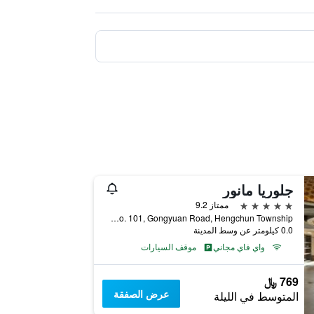
جلوريا مانور
5 نجوم
ممتاز 9.2
No. 101, Gongyuan Road, Hengchun Township, تايوان
0.0 كيلومتر عن وسط المدينة
واي فاي مجاني
موقف السيارات
769 ﷼
عرض الصفقة
المتوسط في الليلة