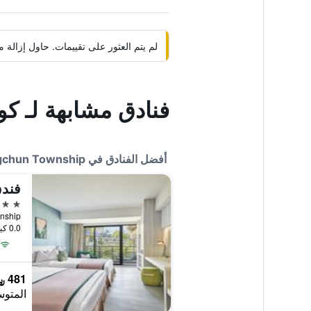
لم يتم العثور على تقييمات. حاول إزال
فنادق مشابهة لـ كوس
أفضل الفنادق في Hengchun Township
5 نجوم
0.0 كيلومتر عن وسط المدينة
481 ﷼
المتوس