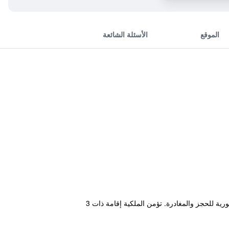
الموقع
الأسئلة الشائعة
توفر Coastal Lighting Villa المريحة والتي تقع في مدينة هنغتشون خدمة واي فاي مجانية بالإضافة إلى مسبح ومعاملات فورية للحجز والمغادرة. تؤمن الملكية إقامة ذات 3