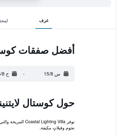
غرف
لمحة
أفضل صفقات كوستال 
س 15/8
-
ح 16/8
حول كوستال لايتنينج
نجوم وفيلاتٍ مكيفة.