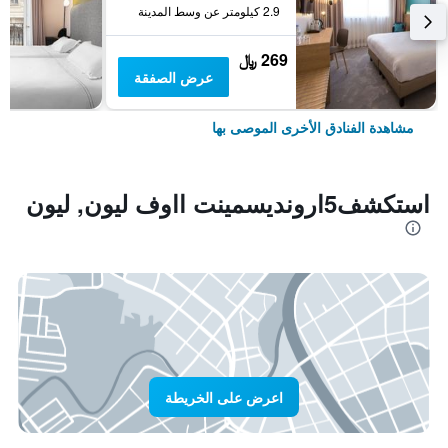
2.9 كيلومتر عن وسط المدينة
269 ﷼
عرض الصفقة
مشاهدة الفنادق الأخرى الموصى بها
استكشف5ارونديسمينت ااوف ليون, ليون
اعرض على الخريطة