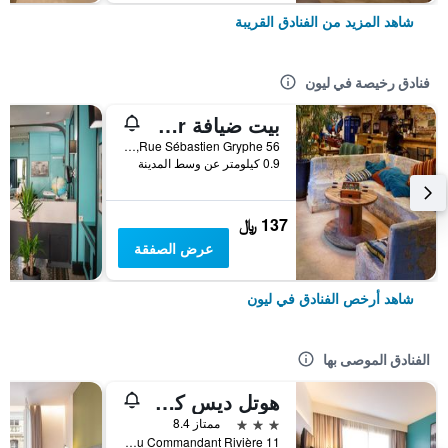
شاهد المزيد من الفنادق القريبة
فنادق رخيصة في ليون
بيت ضيافة Le Flâneur
56 Rue Sébastien Gryphe, ليون, Lyon Metropolis, فرنسا
0.9 كيلومتر عن وسط المدينة
137 ﷼
عرض الصفقة
شاهد أرخص الفنادق في ليون
الفنادق الموصى بها
هوتل ديس كونجريس
3 نجوم
ممتاز 8.4
11 Place du Commandant Rivière, ليون, Lyon Metropolis, فرنسا