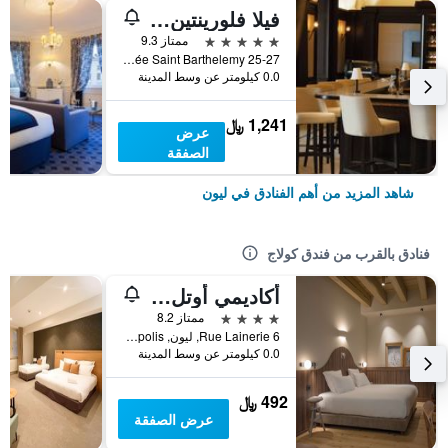
فيلا فلورينتين، إيه بيوفالون هوتل آند سبا
5 نجوم
ممتاز 9.3
25-27 Montée Saint Barthelemy, ليون, Lyon Metropolis, فرنسا
0.0 كيلومتر عن وسط المدينة
1,241 ﷼
عرض
الصفقة
شاهد المزيد من أهم الفنادق في ليون
فنادق بالقرب من فندق كولاج
أكاديمي أوتل ليون
4 نجوم
ممتاز 8.2
6 Rue Lainerie, ليون, Lyon Metropolis, فرنسا
0.0 كيلومتر عن وسط المدينة
492 ﷼
عرض الصفقة