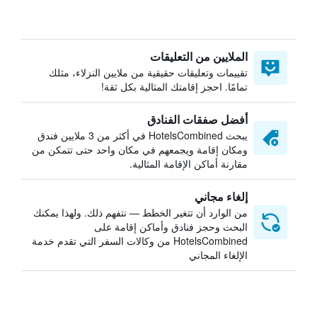
الملايين من التعليقات
تقييمات وتعليقات حقيقية من ملايين النزلاء، مثلك
تمامًا. احجز إقامتك المثالية بكل ثقة!
أفضل صفقات الفنادق
يبحث HotelsCombined في أكثر من 3 ملايين فندق
ومكان إقامة ويجمعهم في مكان واحد حتى تتمكن من
مقارنة أماكن الإقامة المثالية.
إلغاء مجاني
من الوارد أن تتغير الخطط — نتفهم ذلك. ولهذا يمكنك
البحث وحجز فنادق وأماكن إقامة على
HotelsCombined من وكالات السفر التي تقدم خدمة
الإلغاء المجاني