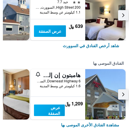
2 نجمتين
جيد 7.7
200 High Street, السوورث, ME, الولايات المتحدة الأميريكية
1.1 كيلومتر عن وسط المدينة
639 ﷼
عرض الصفقة
شاهد أرخص الفنادق في السوورث
الفنادق الموصى بها
هامبتون إن إلسوورث/بار هاربور
6 Downeast Highway, السوورث, ME, الولايات المتحدة الأميريكية
1.6 كيلومتر عن وسط المدينة
1,209 ﷼
عرض
الصفقة
مشاهدة الفنادق الأخرى الموصى بها