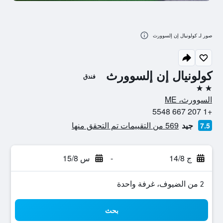
صور لـ كولونيال إن إلسوورث
كولونيال إن إلسوورث
فندق
2 نجمتين
السوورث، ME
+1 207 667 5548
جيد
569 من التقييمات تم التحقق منها
7.5
ج 14/8
-
س 15/8
2 من الضيوف، غرفة واحدة
بحث