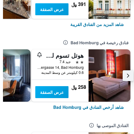
391 ﷼
عرض الصفقة
شاهد المزيد من الفنادق القريبة
فنادق رخيصة في Bad Homburg
هوتل تسوم لوفين
2 نجمتين
جيد 7.4
Obergasse 14, Bad Homburg, هسه, ألمانيا
0.6 كيلومتر عن وسط المدينة
258 ﷼
عرض الصفقة
شاهد أرخص الفنادق في Bad Homburg
الفنادق الموصى بها