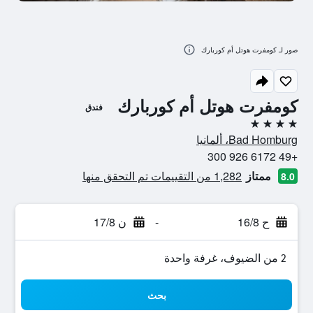
صور لـ كومفرت هوتل أم كوربارك
كومفرت هوتل أم كوربارك
فندق
4 نجوم
Bad Homburg، ألمانيا
+49 6172 926 300
ممتاز
1,282 من التقييمات تم التحقق منها
8.0
ح 16/8
-
ن 17/8
2 من الضيوف، غرفة واحدة
بحث