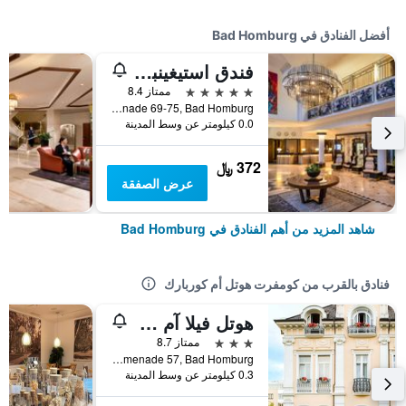
أفضل الفنادق في Bad Homburg
فندق استيغينبيرغير باد هومبورغ
5 نجوم
ممتاز 8.4
Kaiser- Friedrich- Promenade 69-75, Bad Homburg, هسه, ألمانيا
0.0 كيلومتر عن وسط المدينة
372 ﷼
عرض الصفقة
شاهد المزيد من أهم الفنادق في Bad Homburg
فنادق بالقرب من كومفرت هوتل أم كوربارك
هوتل فيلا آم كوربارك
3 نجوم
ممتاز 8.7
Kaiser-Friedrich-Promenade 57, Bad Homburg, هسه, ألمانيا
0.3 كيلومتر عن وسط المدينة