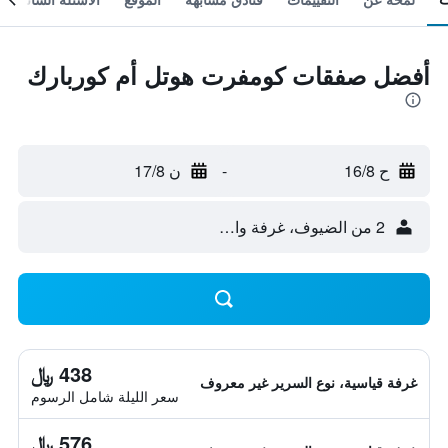
أفضل صفقات كومفرت هوتل أم كوربارك
ح 16/8
-
ن 17/8
2 من الضيوف، غرفة واحدة
438 ﷼
غرفة قياسية، نوع السرير غير معروف
سعر الليلة شامل الرسوم
576 ﷼