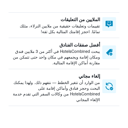
الملايين من التعليقات
تقييمات وتعليقات حقيقية من ملايين النزلاء، مثلك
تمامًا. احجز إقامتك المثالية بكل ثقة!
أفضل صفقات الفنادق
يبحث HotelsCombined في أكثر من 3 ملايين فندق
ومكان إقامة ويجمعهم في مكان واحد حتى تتمكن من
مقارنة أماكن الإقامة المثالية.
إلغاء مجاني
من الوارد أن تتغير الخطط — نتفهم ذلك. ولهذا يمكنك
البحث وحجز فنادق وأماكن إقامة على
HotelsCombined من وكالات السفر التي تقدم خدمة
الإلغاء المجاني