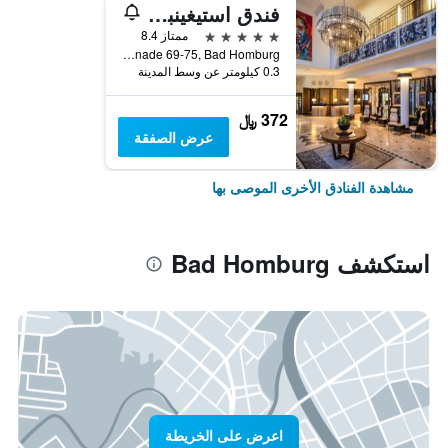
فندق استيغينبيرغير باد هومبورغ
5 نجوم
ممتاز 8.4
Kaiser- Friedrich- Promenade 69-75, Bad Homburg, هسه, ألمانيا
0.3 كيلومتر عن وسط المدينة
372 ﷼
عرض الصفقة
مشاهدة الفنادق الأخرى الموصى بها
استكشف Bad Homburg
اعرض على الخريطة