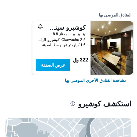
الفنادق الموصى بها
كوشيرو سينشري كاسل هوتل
3 نجوم
ممتاز 8.8
Okawacho 2-5, كوشيرو, اليابان
1.6 كيلومتر عن وسط المدينة
322 ﷼
عرض الصفقة
مشاهدة الفنادق الأخرى الموصى بها
استكشف كوشيرو