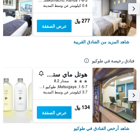
0.4 كيلومتر عن وسط المدينة
277 ﷼
عرض الصفقة
شاهد المزيد من الفنادق القريبة
فنادق رخيصة في طوكيو
هوتل ماي ستايز أوينو إناريتشو
3 نجوم
ممتاز 8.2
1-5-7, Matsugaya, طوكيو, اليابان
3.7 كيلومتر عن وسط المدينة
134 ﷼
عرض الصفقة
شاهد أرخص الفنادق في طوكيو