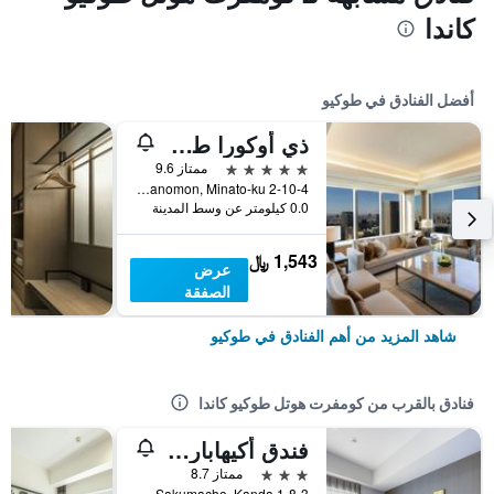
كاندا
أفضل الفنادق في طوكيو
ذي أوكورا طوكيو
5 نجوم
ممتاز 9.6
2-10-4 Toranomon, Minato-ku, طوكيو, اليابان
0.0 كيلومتر عن وسط المدينة
1,543 ﷼
عرض
الصفقة
شاهد المزيد من أهم الفنادق في طوكيو
فنادق بالقرب من كومفرت هوتل طوكيو كاندا
فندق أكيهابارا واشنطن
3 نجوم
ممتاز 8.7
1-8-3 Sakumacho, Kanda, طوكيو, اليابان