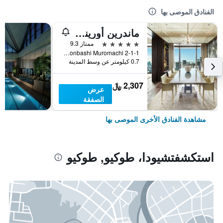
الفنادق الموصى بها
ماندرين أورينتال، طوكيو
5 نجوم
ممتاز 9.3
2-1-1 Nihonbashi Muromachi, طوكيو, اليابان
0.7 كيلومتر عن وسط المدينة
2,307 ﷼
عرض
الصفقة
مشاهدة الفنادق الأخرى الموصى بها
استكشفتشيودا، طوكيو, طوكيو