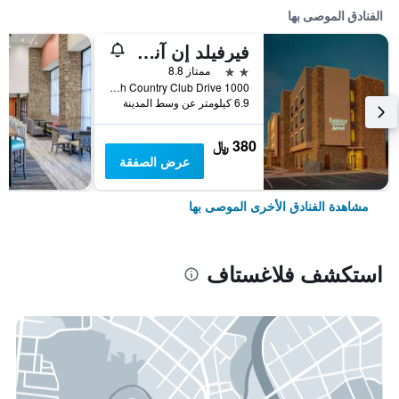
الفنادق الموصى بها
فيرفيلد إن آند سويتس باي ماريوت فلاجستاف نورث إيست
2 نجمتين
ممتاز 8.8
1000 North Country Club Drive, فلاغستاف, AZ, الولايات المتحدة الأميريكية
6.9 كيلومتر عن وسط المدينة
380 ﷼
عرض الصفقة
مشاهدة الفنادق الأخرى الموصى بها
استكشف فلاغستاف