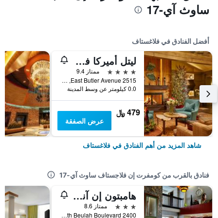
ساوث آي-17
أفضل الفنادق في فلاغستاف
ليتل أميركا فلاجستاف
4 نجوم
ممتاز 9.4
2515 East Butler Avenue, فلاغستاف, AZ, الولايات المتحدة الأميريكية
0.0 كيلومتر عن وسط المدينة
479 ﷼
عرض الصفقة
شاهد المزيد من أهم الفنادق في فلاغستاف
فنادق بالقرب من كومفرت إن فلاجستاف ساوث آي-17
هامبتون إن آند سويتس فلاجستاف
3 نجوم
ممتاز 8.6
2400 South Beulah Boulevard, فلاغستاف, AZ, الولايات المتحدة الأميريكية