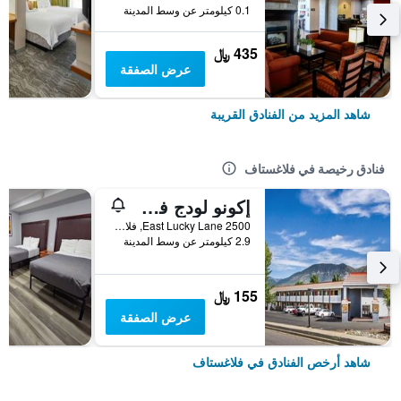
0.1 كيلومتر عن وسط المدينة
435 ﷼
عرض الصفقة
شاهد المزيد من الفنادق القريبة
فنادق رخيصة في فلاغستاف
إكونو لودج فلاجستاف إيست آي-40
2500 East Lucky Lane, فلاغستاف, AZ, الولايات المتحدة الأميريكية
2.9 كيلومتر عن وسط المدينة
155 ﷼
عرض الصفقة
شاهد أرخص الفنادق في فلاغستاف