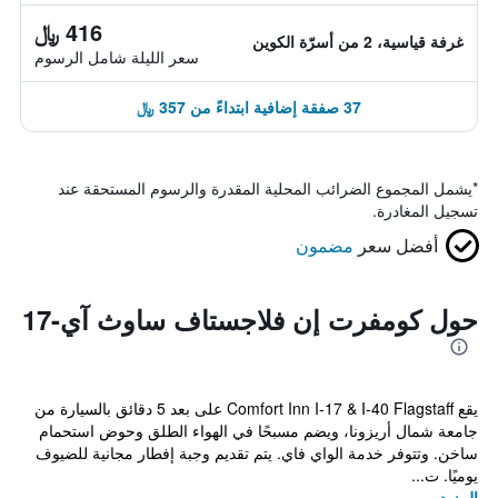
416 ﷼
غرفة قياسية، 2 من أسرّة الكوين
سعر الليلة شامل الرسوم
37 صفقة إضافية ابتداءً من 357 ﷼
*
يشمل المجموع الضرائب المحلية المقدرة والرسوم المستحقة عند
تسجيل المغادرة.
أفضل سعر
مضمون
حول كومفرت إن فلاجستاف ساوث آي-17
يقع Comfort Inn I-17 & I-40 Flagstaff على بعد 5 دقائق بالسيارة من
جامعة شمال أريزونا، ويضم مسبحًا في الهواء الطلق وحوض استحمام
ساخن. وتتوفر خدمة الواي فاي. يتم تقديم وجبة إفطار مجانية للضيوف
يوميًا. ت...
المزيد