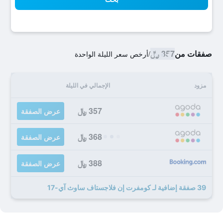
صفقات من
357 ﷼
/
أرخص سعر الليلة الواحدة
مزود
الإجمالي في الليلة
357 ﷼
عرض الصفقة
368 ﷼
عرض الصفقة
388 ﷼
عرض الصفقة
39 صفقة إضافية لـ كومفرت إن فلاجستاف ساوث آي-17