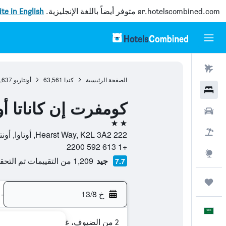
ar.hotelscombined.com
متوفر أيضاً باللغة الإنجليزية.
site in English
رحلات طيران
الصفحة الرئيسية
كندا
63,561
أونتاريو
,637
فنادق
كومفرت إن كاناتا أ
سيارات
2 نجمتين
حزم العروض
222 Hearst Way, K2L 3A2, أوتاوا, أونتاريو, كندا
+1 613 592 2200
استكشاف
جيد
1,209 من التقييمات تم التحقق منها
7.7
رحلات
خ 13/8
-
العَرَبِيَّة
2 من الضيوف، غرفة واحدة