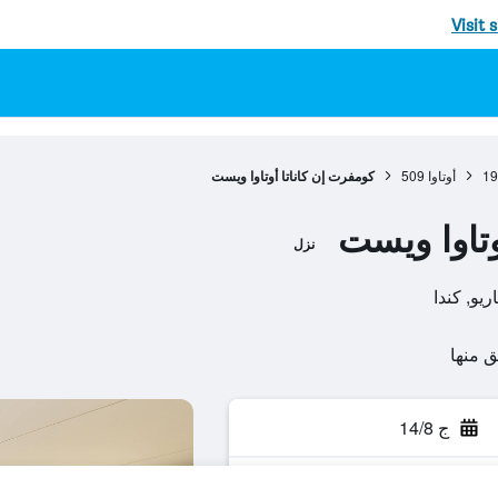
Visit 
19
أوتاوا
509
كومفرت إن كاناتا أوتاوا ويست
وتاوا ويست
نزل
ج 14/8