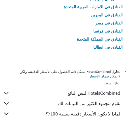
الفنادق في الامارات العربية المتحدة
الفنادق في البحرين
الفنادق في مصر
الفنادق في فرنسا
الفنادق في المملكة المتحدة
الفنادق في إيطاليا
الفنادق في تايلاند
*
يحاول HotelsCombined بشكل دائم الحصول على الأسعار الدقيقة، ولكن
لا يمكن ضمان الأسعار
.
إليك السبب:
HotelsCombined ليس البائع
نقوم بتجميع الكثير من البيانات لك
لماذا لا تكون الأسعار دقيقة بنسبة 100٪؟