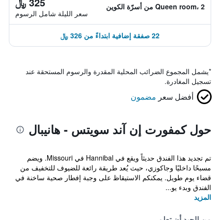
325 ﷼
Queen room، 2 من أسرّة الكوين
سعر الليلة شامل الرسوم
22 صفقة إضافية ابتداءً من 326 ﷼
*
يشمل المجموع الضرائب المحلية المقدرة والرسوم المستحقة عند
تسجيل المغادرة.
أفضل سعر
مضمون
حول كمفورت إن آند سويتس - هانيبال
تم تجديد هذا الفندق حديثاً ويقع في Hannibal في Missouri. ويضم
مسبحًا داخليًا وجاكوزي، حيث يُعد طريقة رائعة للضيوف للتخفيف من
قضاء يوم طويل. يمكنكم الاستيقاظ على وجبة إفطار صحية ساخنة في
الفندق وبدء يو...
المزيد
من الجيد أن تعلم