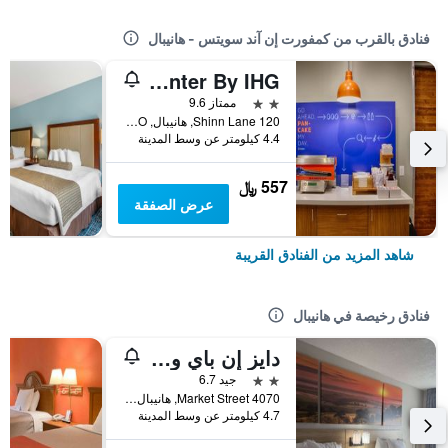
فنادق بالقرب من كمفورت إن آند سويتس - هانيبال
Holiday Inn Express & Suites Hannibal - Medical Center By IHG
2 نجمتين
ممتاز 9.6
120 Shinn Lane, هانيبال, MO, الولايات المتحدة الأميريكية
4.4 كيلومتر عن وسط المدينة
557 ﷼
عرض الصفقة
شاهد المزيد من الفنادق القريبة
فنادق رخيصة في هانيبال
دايز إن باي ويندام هانيبال
2 نجمتين
جيد 6.7
4070 Market Street, هانيبال, MO, الولايات المتحدة الأميريكية
4.7 كيلومتر عن وسط المدينة