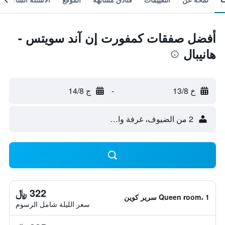
أفضل صفقات كمفورت إن آند سويتس -
هانيبال
خ 13/8
-
ج 14/8
2 من الضيوف، غرفة واحدة
322 ﷼
Queen room، 1 سرير كوين
سعر الليلة شامل الرسوم