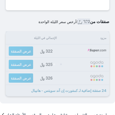
صفقات من
322 ﷼
/
أرخص سعر الليلة الواحدة
مزود
الإجمالي في الليلة
322 ﷼
عرض الصفقة
325 ﷼
عرض الصفقة
326 ﷼
عرض الصفقة
24 صفقة إضافية لـ كمفورت إن آند سويتس - هانيبال
لمحة عن
التقييمات
فنادق مشابهة
الموقع
الأسئلة الشائعة