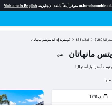
ar.hotelscombined
متوفر أيضاً باللغة الإنجليزية.
Visit site in English
تراليا
7,269
اديلايد
858
كومفرت إن آند سويتس مانهاتان
تس مانهاتان
فندق
ن 17/8