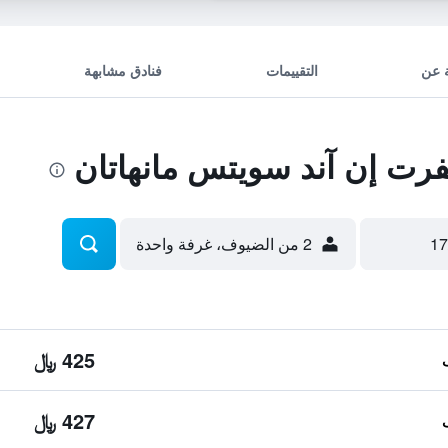
 عن
التقييمات
فنادق مشابهة
ت إن آند سويتس مانهاتان
2 من الضيوف، غرفة واحدة
425 ﷼
427 ﷼