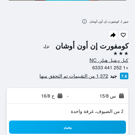
صور لـ كومفورت إن أون أوشان
كومفورت إن أون أوشان
نزل
3 نجوم
كيل ديفيل هيلز، NC
+1 252 441 6333
جيد
1,372 من التقييمات تم التحقق منها
7.6
س 15/8
-
ح 16/8
2 من الضيوف، غرفة واحدة
بحث