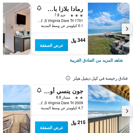
رمادا بلازا باي ويندام ناغز هيد أوشن فرونت
3 نجوم
جيد 7.8
1701 S Virginia Dare Trl, كيل ديفيل هيلز, NC, الولايات المتحدة الأميريكية
0.1 كيلومتر عن وسط المدينة
344 ﷼
عرض الصفقة
شاهد المزيد من الفنادق القريبة
فنادق رخيصة في كيل ديفيل هيلز
جون ينسي أوشن فرونت إن
2 نجمتين
ممتاز 8.8
2009 S Virginia Dare Trl, كيل ديفيل هيلز, NC, الولايات المتحدة الأميريكية
4.7 كيلومتر عن وسط المدينة
215 ﷼
عرض الصفقة