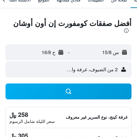
أفضل صفقات كومفورت إن أون أوشان
س 15/8
-
ح 16/8
2 من الضيوف، غرفة واحدة
258 ﷼
غرفة كينج، نوع السرير غير معروف
سعر الليلة شامل الرسوم
305 ﷼