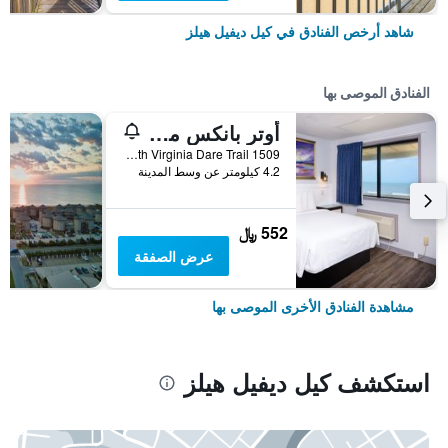
شاهد أرخص الفنادق في كيل ديفيل هيلز
الفنادق الموصى بها
أوتر بانكس موتور لودج
1509 South Virginia Dare Trail, كيل ديفيل هيلز, NC, الولايات المتحدة الأميريكية
4.2 كيلومتر عن وسط المدينة
552 ﷼
عرض الصفقة
مشاهدة الفنادق الأخرى الموصى بها
استكشف كيل ديفيل هيلز