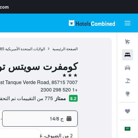
.com
رحلات طيران
الصفحة الرئيسية
الولايات المتحدة الأميريكية
985
فنادق
كومفرت سويتس توكس
سيارات
3 نجوم
حزم العروض
7007 East Tanque Verde Road, 85715, توكسون, أريزونا, الولايات المتحدة الأميريكية
+1 520 298 2300
استكشاف
ممتاز
775 من التقييمات تم التحقق منها
8.2
رحلات
ج 14/8
-
العَرَبِيَّة
2 من الضيوف، غرفة واحدة