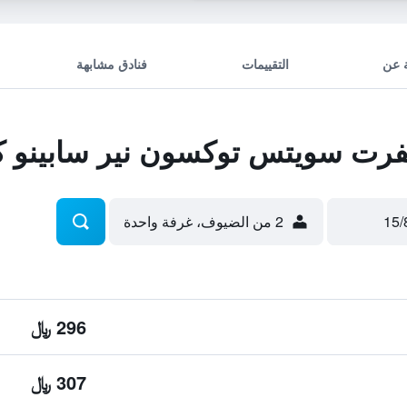
 عن
التقييمات
فنادق مشابهة
ت سويتس توكسون نير سابينو كا
2 من الضيوف، غرفة واحدة
296 ﷼
307 ﷼