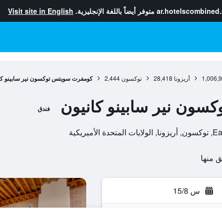
ar.hotelscombined
متوفر أيضاً باللغة الإنجليزية.
Visit site in English
1,006,
أريزونا
28,418
توكسون
2,444
كومفرت سويتس توكسون نير سابينو كا
ون نير سابينو كانيون
فندق
س 15/8