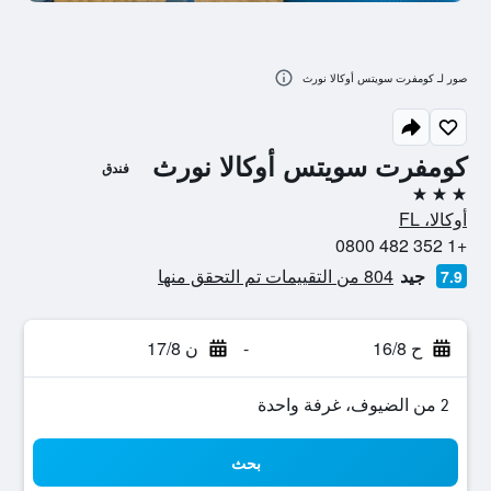
صور لـ كومفرت سويتس أوكالا نورث
كومفرت سويتس أوكالا نورث
فندق
3 نجوم
أوكالا، FL
+1 352 482 0800
جيد
804 من التقييمات تم التحقق منها
7.9
ح 16/8
-
ن 17/8
2 من الضيوف، غرفة واحدة
بحث