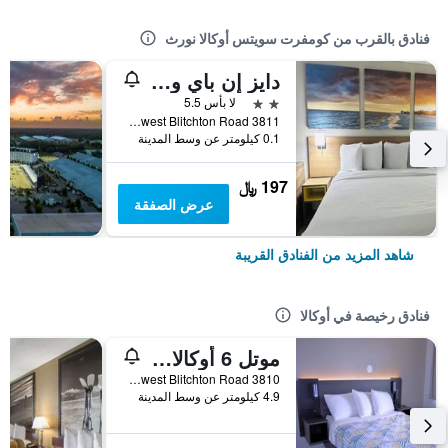
فنادق بالقرب من كومفرت سويتس أوكالا نورث
دايز إن باي ويندام أوكالا نورث
2 نجمتين
لا بأس 5.5
3811 Northwest Blitchton Road, أوكالا, FL, الولايات المتحدة الأميريكية
0.1 كيلومتر عن وسط المدينة
197 ﷼
عرض الصفقة
شاهد المزيد من الفنادق القريبة
فنادق رخيصة في أوكالا
موتل 6 أوكالا، فلوريدا - كونفرانس سنتر
3810 Northwest Blitchton Road, أوكالا, FL, الولايات المتحدة الأميريكية
4.9 كيلومتر عن وسط المدينة