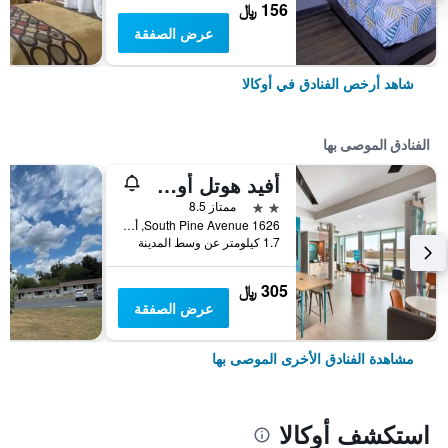
156 ﷼
عرض الصفقة
شاهد أرخص الفنادق في أوكالا
الفنادق الموصى بها
أفيد هوتل أوكالا داون تاونا باي آيتش جي
2 نجمتين
ممتاز 8.5
1626 South Pine Avenue, أوكالا, FL, الولايات المتحدة الأميريكية
1.7 كيلومتر عن وسط المدينة
305 ﷼
عرض الصفقة
مشاهدة الفنادق الأخرى الموصى بها
استكشف أوكالا