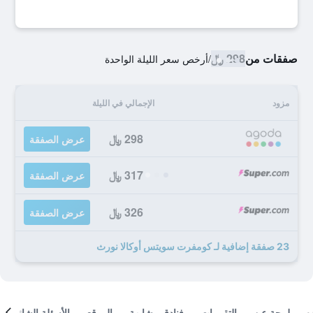
صفقات من
298 ﷼
/
أرخص سعر الليلة الواحدة
مزود
الإجمالي في الليلة
298 ﷼
عرض الصفقة
317 ﷼
عرض الصفقة
326 ﷼
عرض الصفقة
23 صفقة إضافية لـ كومفرت سويتس أوكالا نورث
لمحة عن
التقييمات
فنادق مشابهة
الموقع
الأسئلة الشائعة