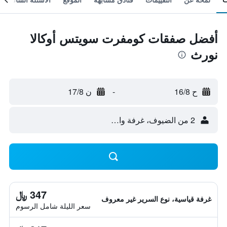
أفضل صفقات كومفرت سويتس أوكالا
نورث
ح 16/8
-
ن 17/8
2 من الضيوف، غرفة واحدة
347 ﷼
غرفة قياسية، نوع السرير غير معروف
سعر الليلة شامل الرسوم