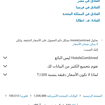
الفنادق في مصر
الفنادق في فرنسا
الفنادق في المملكة المتحدة
الفنادق في إيطاليا
الفنادق في تايلاند
*
يحاول HotelsCombined بشكل دائم الحصول على الأسعار الدقيقة، ولكن
لا يمكن ضمان الأسعار
.
إليك السبب:
HotelsCombined ليس البائع
نقوم بتجميع الكثير من البيانات لك
لماذا لا تكون الأسعار دقيقة بنسبة 100٪؟
الصفحة الرئيسية
الولايات المتحدة الأميريكية
1,006,989
فلوريدا
199,510
أوكالا
586