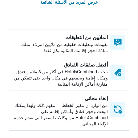
عرض المزيد من الأسئلة الشائعة
الملايين من التعليقات
تقييمات وتعليقات حقيقية من ملايين النزلاء، مثلك
تمامًا. احجز إقامتك المثالية بكل ثقة!
أفضل صفقات الفنادق
يبحث HotelsCombined في أكثر من 3 ملايين فندق
ومكان إقامة ويجمعهم في مكان واحد حتى تتمكن من
مقارنة أماكن الإقامة المثالية.
إلغاء مجاني
من الوارد أن تتغير الخطط — نتفهم ذلك. ولهذا يمكنك
البحث وحجز فنادق وأماكن إقامة على
HotelsCombined من وكالات السفر التي تقدم خدمة
الإلغاء المجاني