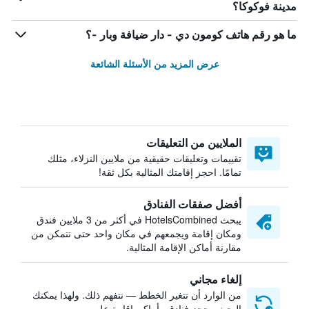
مدينة فوكوكا؟
ما هو رقم هاتف كومون دي - دار ضيافة وبار -؟
عرض المزيد من الأسئلة الشائعة
الملايين من التعليقات
تقييمات وتعليقات حقيقية من ملايين النزلاء، مثلك
تمامًا. احجز إقامتك المثالية بكل ثقة!
أفضل صفقات الفنادق
يبحث HotelsCombined في أكثر من 3 ملايين فندق
ومكان إقامة ويجمعهم في مكان واحد حتى تتمكن من
مقارنة أماكن الإقامة المثالية.
إلغاء مجاني
من الوارد أن تتغير الخطط — نتفهم ذلك. ولهذا يمكنك
البحث وحجز فنادق وأماكن إقامة على