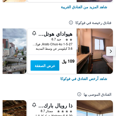
شاهد المزيد من الفنادق القريبة
فنادق رخيصة في فوكوكا
هيواداي هوتل أراتو
2 نجمتين
جيد 6.7
1-5-27 Arato Chuo-ku, فوكوكا, اليابان
3.6 كيلومتر عن وسط المدينة
109 ﷼
عرض الصفقة
شاهد أرخص الفنادق في فوكوكا
الفنادق الموصى بها
ذا رويال بارك كانفاس فوكوكا ناكاسو
4 نجوم
ممتاز 8.7
5-6-20 Nakasu, فوكوكا, اليابان