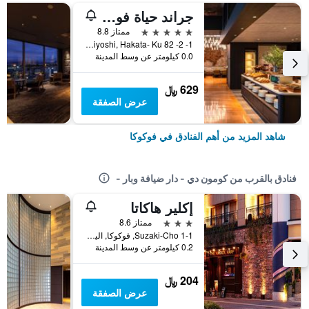
جراند حياة فوكوكا
5 نجوم
ممتاز 8.8
1- 2- 82 Sumiyoshi, Hakata- Ku, فوكوكا, اليابان
0.0 كيلومتر عن وسط المدينة
629 ﷼
عرض الصفقة
شاهد المزيد من أهم الفنادق في فوكوكا
فنادق بالقرب من كومون دي - دار ضيافة وبار -
إكلير هاكاتا
3 نجوم
ممتاز 8.6
1-1 Suzaki-Cho, فوكوكا, اليابان
0.2 كيلومتر عن وسط المدينة
204 ﷼
عرض الصفقة