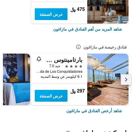
475 ﷼
عرض الصفقة
شاهد المزيد من أهم الفنادق في مازاغون
فنادق رخيصة في مازاغون
ٔبارتامينتوس مارتين ألونسو بينزون
4 نجوم
جيد 7.0
Avenida de Los Conquistadores, مازاغون, منطقة أندلوسيا, أسبانيا
6.1 كيلومتر عن وسط المدينة
297 ﷼
عرض الصفقة
شاهد أرخص الفنادق في مازاغون