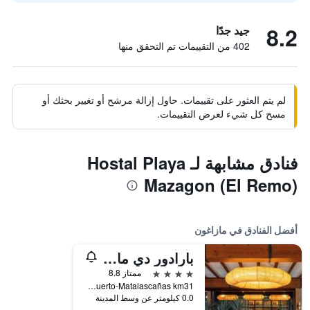
8.2
جيد جدًا
402 من التقييمات تم التحقق منها
لم يتم العثور على تقييمات. حاول إزالة مرشح أو تغيير بحثك أو
مسح كل شيء لعرض التقييمات.
فنادق مشابهة لـ Hostal Playa
Mazagon (El Remo)
أفضل الفنادق في مازاغون
بارادور دي مازاجون
4 نجوم
ممتاز 8.8
Carretera San Juan Del Puerto-Matalascañas km31, مازاغون, منطقة أندلوسيا, أسبانيا
0.0 كيلومتر عن وسط المدينة