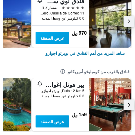
فندق لوي سويتس إيغواسو
5 نجوم
ممتاز 8.7
Selva Iriapu Sin Numero, Casilla de Correo 11, بويرتو اجوازو, محافظة ميسيونس, الأرجنتين
0.0 كيلومتر عن وسط المدينة
970 ﷼
عرض الصفقة
شاهد المزيد من أهم الفنادق في بويرتو اجوازو
فنادق بالقرب من كومبليخو أميريكانو
بير هوتل إغوازو - هوستل
Ruta 12 Km 5, بويرتو اجوازو, محافظة ميسيونس, الأرجنتين
0.3 كيلومتر عن وسط المدينة
159 ﷼
عرض الصفقة