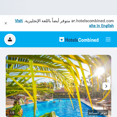
ar.hotelscombined.com
متوفر أيضاً باللغة الإنجليزية.
Visit
site in English
حوض السباحة
1/9
غر