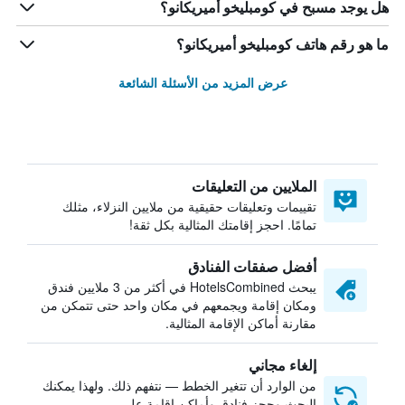
هل يوجد مسبح في كومبليخو أميريكانو؟
ما هو رقم هاتف كومبليخو أميريكانو؟
عرض المزيد من الأسئلة الشائعة
الملايين من التعليقات
تقييمات وتعليقات حقيقية من ملايين النزلاء، مثلك
تمامًا. احجز إقامتك المثالية بكل ثقة!
أفضل صفقات الفنادق
يبحث HotelsCombined في أكثر من 3 ملايين فندق
ومكان إقامة ويجمعهم في مكان واحد حتى تتمكن من
مقارنة أماكن الإقامة المثالية.
إلغاء مجاني
من الوارد أن تتغير الخطط — نتفهم ذلك. ولهذا يمكنك
البحث وحجز فنادق وأماكن إقامة على