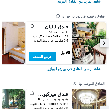
شاهد المزيد من الفنادق القريبة
فنادق رخيصة في بويرتو اجوازو
فندق ليليان
2 نجمتين
جيد 7.8
Fray Luis Beltrán 183, بويرتو اجوازو, محافظة ميسيونس, الأرجنتين
0.5 كيلومتر عن وسط المدينة
90 ﷼
عرض الصفقة
شاهد أرخص الفنادق في بويرتو اجوازو
الفنادق الموصى بها
فندق ميركيور اجوازو إيرو
4 نجوم
ممتاز 8.6
Selva Iryapu S N - Predio 600 Has, بويرتو اجوازو, محافظة ميسيونس, الأرجنتين
2.3 كيلومتر عن وسط المدينة