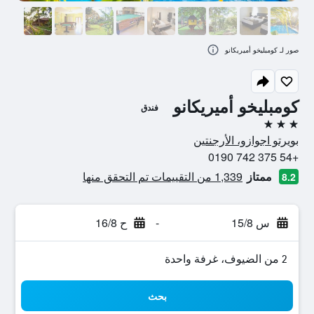
صور لـ كومبليخو أميريكانو
كومبليخو أميريكانو
فندق
3 نجوم
بويرتو اجوازو، الأرجنتين
+54 375 742 0190
ممتاز
1,339 من التقييمات تم التحقق منها
8.2
س 15/8
-
ح 16/8
2 من الضيوف، غرفة واحدة
بحث