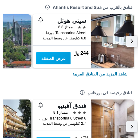
فنادق بالقرب من Atlantis Resort and Spa
سيتي هوتل
2 نجمتين
ممتاز 8.3
Transportna Street, بورغاس, بلغاريا
6.8 كيلومتر عن وسط المدينة
244 ﷼
عرض الصفقة
شاهد المزيد من الفنادق القريبة
فنادق رخيصة في بورغاس
فندق آفينيو
3 نجوم
ممتاز 8.1
6 Transportna 6 Street, بورغاس, بلغاريا
2.7 كيلومتر عن وسط المدينة