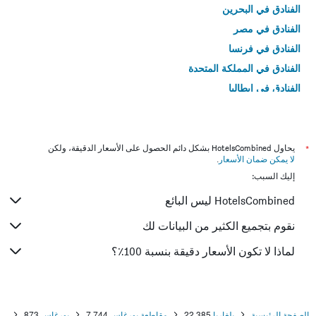
الفنادق في البحرين
الفنادق في مصر
الفنادق في فرنسا
الفنادق في المملكة المتحدة
الفنادق في إيطاليا
الفنادق في تايلاند
*
يحاول HotelsCombined بشكل دائم الحصول على الأسعار الدقيقة، ولكن
لا يمكن ضمان الأسعار
.
إليك السبب:
HotelsCombined ليس البائع
نقوم بتجميع الكثير من البيانات لك
لماذا لا تكون الأسعار دقيقة بنسبة 100٪؟
الصفحة الرئيسية
بلغاريا
22,385
مقاطعة بورغاس
7,744
بورغاس
873