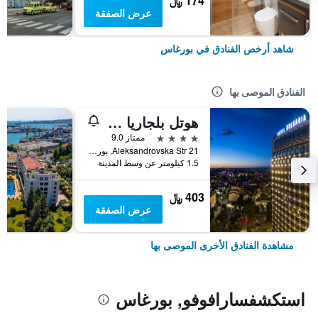
174 ﷼
عرض الصفقة
شاهد أرخص الفنادق في بورغاس
الفنادق الموصى بها
هوتل بلجاريا بيرجاس
4 نجوم
ممتاز 9.0
Aleksandrovska Str 21, بورغاس, بلغاريا
1.5 كيلومتر عن وسط المدينة
403 ﷼
عرض الصفقة
مشاهدة الفنادق الأخرى الموصى بها
استكشفسارافوفو, بورغاس