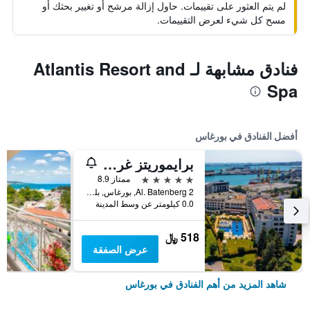
لم يتم العثور على تقييمات. حاول إزالة مرشح أو تغيير بحثك أو
مسح كل شيء لعرض التقييمات.
فنادق مشابهة لـ Atlantis Resort and
Spa
أفضل الفنادق في بورغاس
برايموريتز غراند هوتيل آند سبا
5 نجوم
ممتاز 8.9
2 Al. Batenberg, بورغاس, بلغاريا
0.0 كيلومتر عن وسط المدينة
518 ﷼
عرض الصفقة
شاهد المزيد من أهم الفنادق في بورغاس