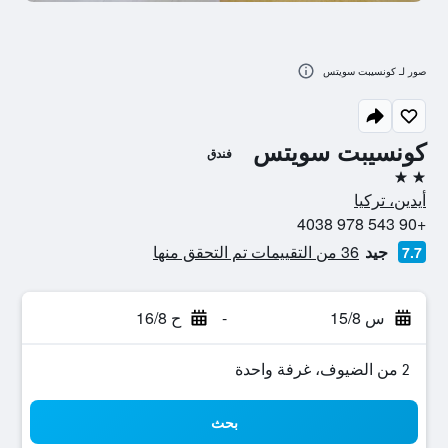
صور لـ كونسيبت سويتس
كونسيبت سويتس
فندق
2 نجمتين
أيدين، تركيا
+90 543 978 4038
جيد
36 من التقييمات تم التحقق منها
7.7
س 15/8
-
ح 16/8
2 من الضيوف، غرفة واحدة
بحث