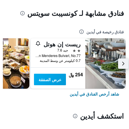
فنادق مشابهة لـ كونسيبت سويتس
فنادق رخيصة في أيدين
ريست إن هوتل
2 نجمتين
جيد 7.6
Güzelhisar Mh. Adnan Menderes Bulvari, No.77, أيدين, تركيا
0.7 كيلومتر عن وسط المدينة
254 ﷼
عرض الصفقة
شاهد أرخص الفنادق في أيدين
استكشف أيدين