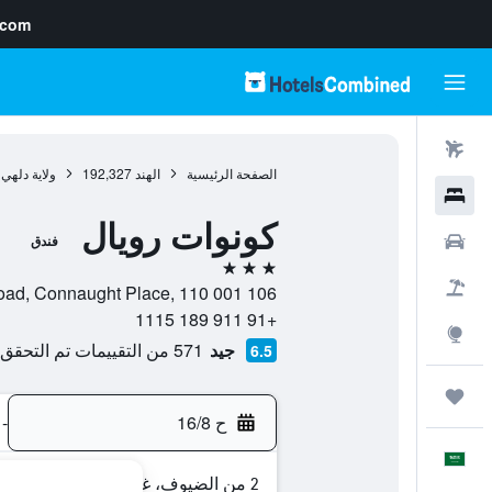
.com
رحلات طيران
الصفحة الرئيسية
الهند
192,327
ولاية دلهي
فنادق
كونوات رويال
سيارات
فندق
3 نجوم
حزم العروض
106 Babar Road, Connaught Place, 110 001, نيو دلهي, ولاية دلهي, الهند
+91 911 189 1115
استكشاف
جيد
571 من التقييمات تم التحقق منها
6.5
رحلات
ح 16/8
-
العَرَبِيَّة
2 من الضيوف، غرفة واحدة