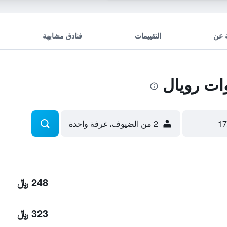
 عن
التقييمات
فنادق مشابهة
ت رويال
2 من الضيوف، غرفة واحدة
248 ﷼
323 ﷼