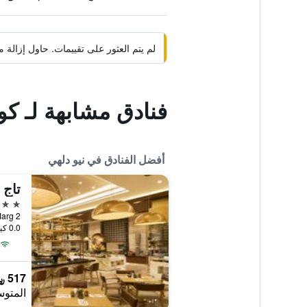
لم يتم العثور على تقييمات. حاول إزال
فنادق مشابهة لـ كو
أفضل الفنادق في نيو دلهي
تاج 
5 نجوم
2 Sardar Patel Marg, نيو دلهي, الهند
0.0 كيلومتر عن وسط المدينة
517 ﷼
المتوس