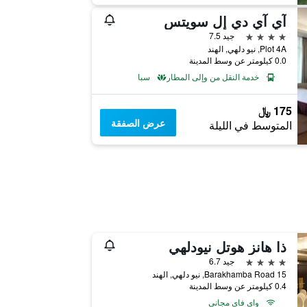
آي آي دي إل سويتس
4 نجوم
جيد 7.5
Plot 4A, نيو دلهي, الهند
0.0 كيلومتر عن وسط المدينة
خدمة النقل من وإلى المطار
سبا
175 ﷼
عرض الصفقة
المتوسط في الليلة
ذا هانز هوتل نيودلهي
4 نجوم
جيد 6.7
15 Barakhamba Road, نيو دلهي, الهند
0.4 كيلومتر عن وسط المدينة
واي فاي مجاني