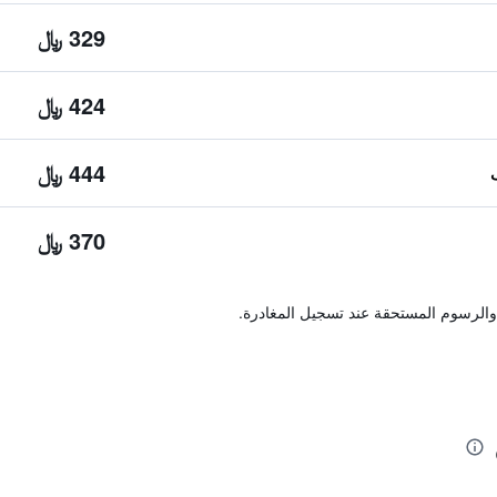
329 ﷼
424 ﷼
444 ﷼
370 ﷼
والرسوم المستحقة عند تسجيل المغادرة.