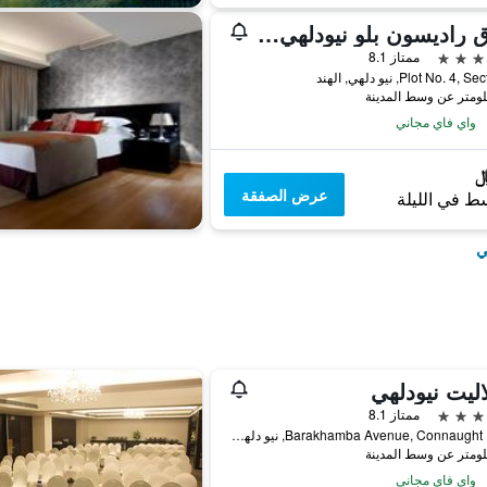
فندق راديسون بلو نيودلهي دواركا
ممتاز 8.1
Plot No. 4, نيو دلهي, الهند
واي فاي مجاني
عرض الصفقة
ط في الليلة
ي
اليت نيودلهي
ممتاز 8.1
Barakhamba Avenue, Connaught Place, نيو دلهي, الهند
واي فاي مجاني