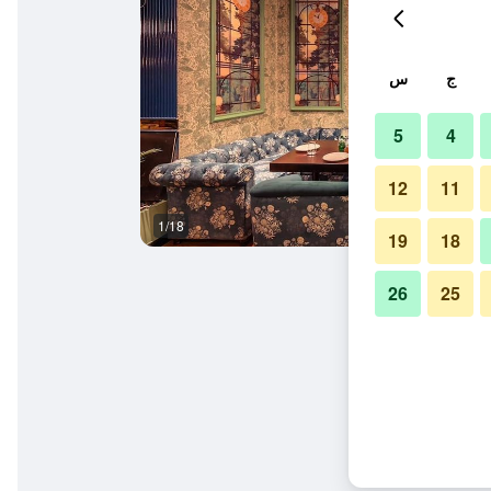
ج
س
5
4
12
11
1/18
غرفة الاجتماعات
19
18
26
25