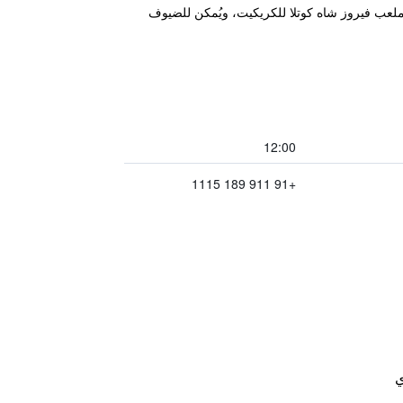
ي منطقة دلهي المركزية في نيودلهي على بُعد 1.7 كم من Jantar Mantar وعلى بُعد 4 كم من ملعب فيروز شاه كوتلا للكريكيت، ويُمكن للضيوف
12:00
+91 911 189 1115
ي