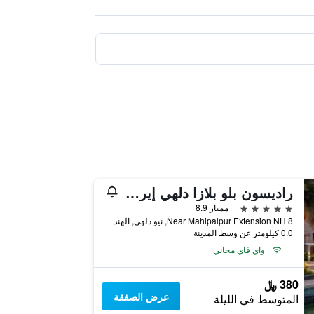
راديسون بلو بلازا دلهي إيربورت
5 نجوم
ممتاز 8.9
Near Mahipalpur Extension NH 8, نيو دلهي, الهند
0.0 كيلومتر عن وسط المدينة
واي فاي مجاني
380 ﷼
عرض الصفقة
المتوسط في الليلة