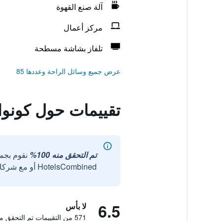
آلة صنع القهوة
مركز أعمال
تلفاز بشاشة مسطحة
عرض جميع وسائل الراحة وعددها 85
تقييمات حول كونوا
تم التحقق منه 100%
نقوم بجم
HotelsCombined أو مع شركائنا الخارجيين الموثوقين.
6.5
لا بأس
571 من التقييمات تم التحقق منها