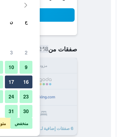
بح
ح
ن
248 ﷼
صفقات من
/
أرخص سعر اللي
3
2
مزود
الإجما
10
9
248
17
16
24
23
323
31
30
329
منخفض
متو
6 صفقات إضافية لـ كونوات رويال