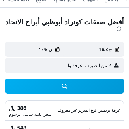
أفضل صفقات كونراد أبوظبي أبراج الاتحاد
ح 16/8
-
ن 17/8
2 من الضيوف، غرفة واحدة
386 ﷼
غرفة بريميير، نوع السرير غير معروف
سعر الليلة شامل الرسوم
548 ﷼