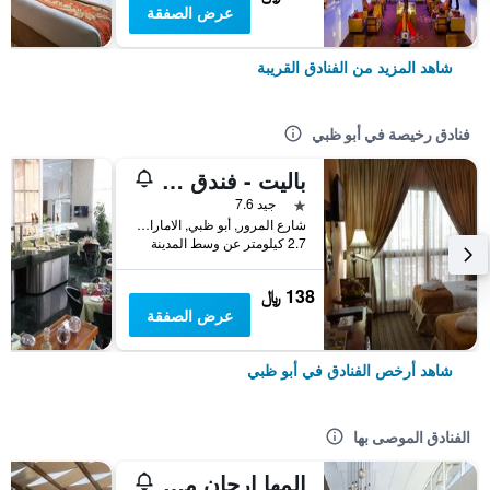
عرض الصفقة
شاهد المزيد من الفنادق القريبة
فنادق رخيصة في أبو ظبي
باليت - فندق توب ستارز
نجمة واحدة
جيد 7.6
شارع المرور, أبو ظبي, الامارات العربية المتحدة
2.7 كيلومتر عن وسط المدينة
138 ﷼
عرض الصفقة
شاهد أرخص الفنادق في أبو ظبي
الفنادق الموصى بها
المها ارجان من روتانا