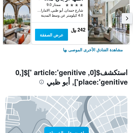
4 نجوم
ممتاز 9.0
شارع حمدان, أبو ظبي, الامارات العربية المتحدة
4.0 كيلومتر عن وسط المدينة
242 ﷼
عرض الصفقة
مشاهدة الفنادق الأخرى الموصى بها
استكشف$[0, article:'genitive ']$[0,
place:'genitive'], أبو ظبي
اعرض على الخريطة