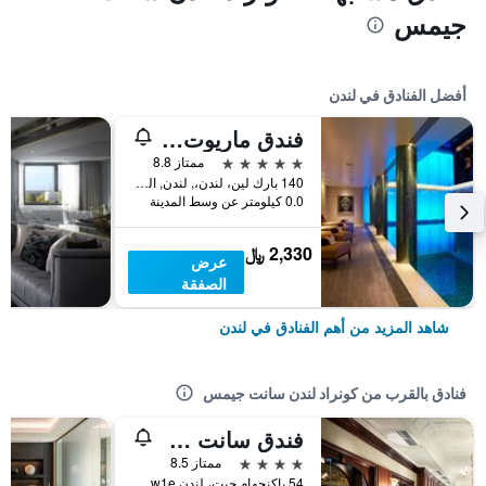
جيمس
أفضل الفنادق في لندن
فندق ماريوت لندن بارك لاين
5 نجوم
ممتاز 8.8
140 بارك لين، لندن،, لندن, المملكة المتحدة
0.0 كيلومتر عن وسط المدينة
2,330 ﷼
عرض
الصفقة
شاهد المزيد من أهم الفنادق في لندن
فنادق بالقرب من كونراد لندن سانت جيمس
فندق سانت جيمس كورت آ تاج، لندن
4 نجوم
ممتاز 8.5
54 باكنجهام جيت، لندن Sw1e، المملكة المتحدة, لندن, المملكة المتحدة