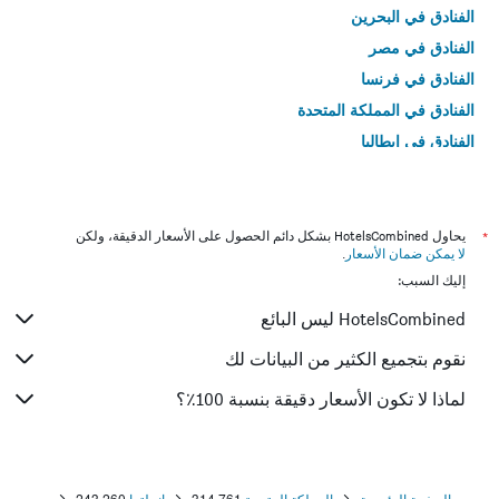
الفنادق في البحرين
الفنادق في مصر
الفنادق في فرنسا
الفنادق في المملكة المتحدة
الفنادق في إيطاليا
الفنادق في تايلاند
*
يحاول HotelsCombined بشكل دائم الحصول على الأسعار الدقيقة، ولكن
لا يمكن ضمان الأسعار
.
إليك السبب:
HotelsCombined ليس البائع
نقوم بتجميع الكثير من البيانات لك
لماذا لا تكون الأسعار دقيقة بنسبة 100٪؟
الصفحة الرئيسية
المملكة المتحدة
314,761
إنجلترا
243,260