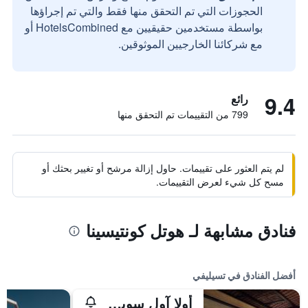
الحجوزات التي تم التحقق منها فقط والتي تم إجراؤها
بواسطة مستخدمين حقيقيين مع HotelsCombined أو
مع شركائنا الخارجيين الموثوقين.
9.4
رائع
799 من التقييمات تم التحقق منها
لم يتم العثور على تقييمات. حاول إزالة مرشح أو تغيير بحثك أو
مسح كل شيء لعرض التقييمات.
فنادق مشابهة لـ هوتل كونتيسينا
أفضل الفنادق في تسيليفي
أولا آول سويت هوتل، أميمبر أوف ديزاين هوتلز