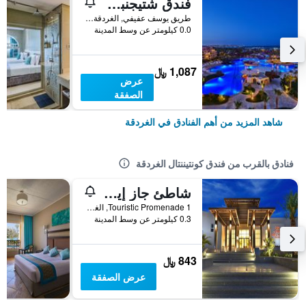
فندق شتيجنبرجر الداو بيتش
طريق يوسف عفيفي, الغردقة, مصر
0.0 كيلومتر عن وسط المدينة
1,087 ﷼
عرض
الصفقة
شاهد المزيد من أهم الفنادق في الغردقة
فنادق بالقرب من فندق كونتيننتال الغردقة
شاطئ جاز إيليت كاسا ديل مار
Touristic Promenade 1, الغردقة, مصر
0.3 كيلومتر عن وسط المدينة
843 ﷼
عرض الصفقة