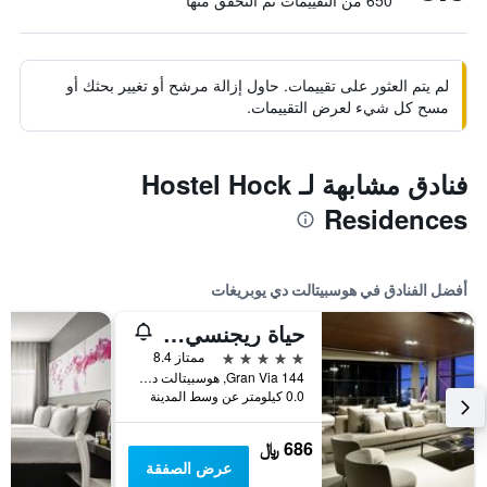
650 من التقييمات تم التحقق منها
لم يتم العثور على تقييمات. حاول إزالة مرشح أو تغيير بحثك أو
مسح كل شيء لعرض التقييمات.
فنادق مشابهة لـ Hostel Hock
Residences
أفضل الفنادق في هوسبيتالت دي يوبريغات
حياة ريجنسي برشلونة تاور
5 نجوم
ممتاز 8.4
Gran Via 144, هوسبيتالت دي يوبريغات, كاتالونيا, أسبانيا
0.0 كيلومتر عن وسط المدينة
686 ﷼
عرض الصفقة