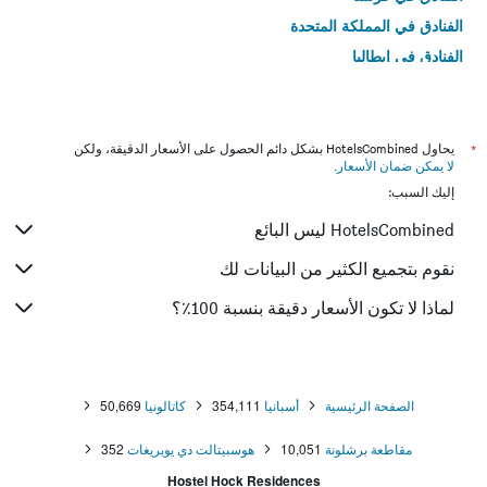
الفنادق في المملكة المتحدة
الفنادق في إيطاليا
الفنادق في تايلاند
*
يحاول HotelsCombined بشكل دائم الحصول على الأسعار الدقيقة، ولكن
لا يمكن ضمان الأسعار
.
إليك السبب:
HotelsCombined ليس البائع
نقوم بتجميع الكثير من البيانات لك
لماذا لا تكون الأسعار دقيقة بنسبة 100٪؟
الصفحة الرئيسية
أسبانيا
354,111
كاتالونيا
50,669
مقاطعة برشلونة
10,051
هوسبيتالت دي يوبريغات
352
Hostel Hock Residences