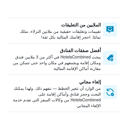
الملايين من التعليقات
تقييمات وتعليقات حقيقية من ملايين النزلاء، مثلك
تمامًا. احجز إقامتك المثالية بكل ثقة!
أفضل صفقات الفنادق
يبحث HotelsCombined في أكثر من 3 ملايين فندق
ومكان إقامة ويجمعهم في مكان واحد حتى تتمكن من
مقارنة أماكن الإقامة المثالية.
إلغاء مجاني
من الوارد أن تتغير الخطط — نتفهم ذلك. ولهذا يمكنك
البحث وحجز فنادق وأماكن إقامة على
HotelsCombined من وكالات السفر التي تقدم خدمة
الإلغاء المجاني