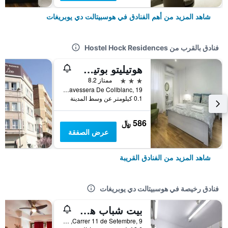
شاهد المزيد من أهم الفنادق في هوسبيتالت دي يوبريغات
فنادق بالقرب من Hostel Hock Residences
هوتيليتو بوتيك كامب نو
3 نجوم
ممتاز 8.2
Travessera De Collblanc, 19, هوسبيتالت دي يوبريغات, كاتالونيا, أسبانيا
0.1 كيلومتر عن وسط المدينة
586 ﷼
عرض الصفقة
شاهد المزيد من الفنادق القريبة
فنادق رخيصة في هوسبيتالت دي يوبريغات
بيت شباب هولا كولبلانك
Carrer 11 de Setembre, 9, هوسبيتالت دي يوبريغات, كاتالونيا, أسبانيا