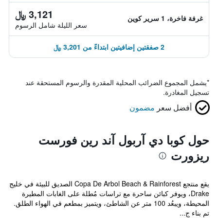
3,121 ﷼
غرفة فاخرة، 1 سرير كوين
سعر الليلة شامل الرسوم
2 صفقتين إضافيتين ابتداءً من 3,201 ﷼
*
يشمل المجموع الضرائب المحلية المقدرة والرسوم المستحقة عند
تسجيل المغادرة.
أفضل سعر
مضمون
حول كوبا دي آربول آند رين فورست
ريزورت
يقع منتجع Copa De Arbol Beach & Rainforest الصديق للبيئة في خليج
Drake، ويوفر كبائن ساحرة مع تراسات مُطلة على الغابات المطيرة
المحيطة، ويبعُد 100 متر عن الشاطئ، ويتميز بمطعم في الهواء الطلق.
تم بناء ج...