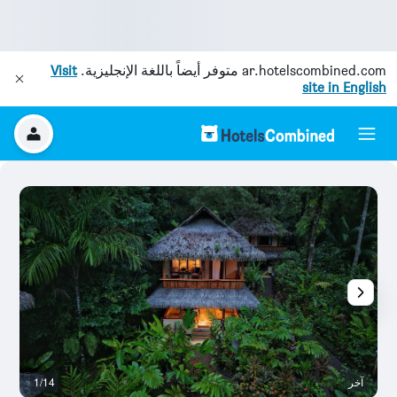
ar.hotelscombined.com
متوفر أيضاً باللغة الإنجليزية.
Visit
site in English
آخر
1/14
آخ