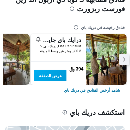
فورست ريزورت
فنادق رخيصة في دريك باي
درايك باي جايتواي ريزورت
Osa Peninsula, دريك باي, كوستاريكا
0.3 كيلومتر عن وسط المدينة
394 ﷼
عرض الصفقة
شاهد أرخص الفنادق في دريك باي
استكشف دريك باي