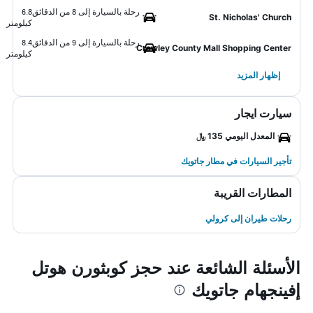
رحلة بالسيارة إلى 8 من الدقائق
6.8
St. Nicholas' Church
كيلومتر
رحلة بالسيارة إلى 9 من الدقائق
8.4
Crawley County Mall Shopping Center
كيلومتر
إظهار المزيد
سيارت ايجار
المعدل اليومي 135 ﷼
تأجير السيارات في مطار جاتويك
المطارات القريبة
رحلات طيران إلى كرولي
الأسئلة الشائعة عند حجز كوبثورن هوتل
إفينجهام جاتويك