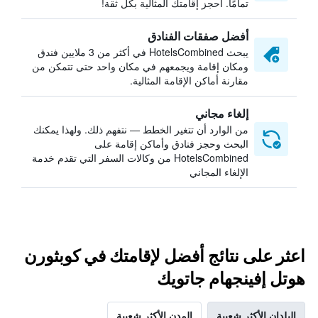
تمامًا. احجز إقامتك المثالية بكل ثقة!
أفضل صفقات الفنادق
يبحث HotelsCombined في أكثر من 3 ملايين فندق
ومكان إقامة ويجمعهم في مكان واحد حتى تتمكن من
مقارنة أماكن الإقامة المثالية.
إلغاء مجاني
من الوارد أن تتغير الخطط — نتفهم ذلك. ولهذا يمكنك
البحث وحجز فنادق وأماكن إقامة على
HotelsCombined من وكالات السفر التي تقدم خدمة
الإلغاء المجاني
اعثر على نتائج أفضل لإقامتك في كوبثورن
هوتل إفينجهام جاتويك
البلدان الأكثر شعبية
المدن الأكثر شعبية