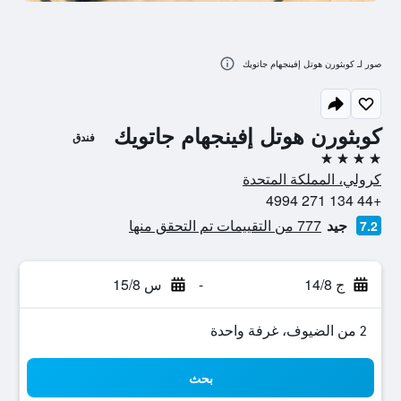
صور لـ كوبثورن هوتل إفينجهام جاتويك
كوبثورن هوتل إفينجهام جاتويك
فندق
4 نجوم
كرولي، المملكة المتحدة
+44 134 271 4994
جيد
777 من التقييمات تم التحقق منها
7.2
ج 14/8
-
س 15/8
2 من الضيوف، غرفة واحدة
بحث