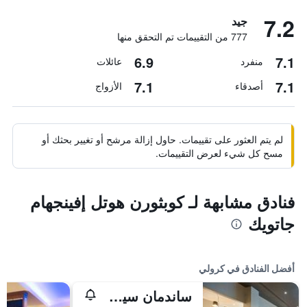
7.2
جيد
777 من التقييمات تم التحقق منها
6.9
7.1
منفرد
عائلات
7.1
7.1
أصدقاء
الأزواج
لم يتم العثور على تقييمات. حاول إزالة مرشح أو تغيير بحثك أو
مسح كل شيء لعرض التقييمات.
فنادق مشابهة لـ كوبثورن هوتل إفينجهام
جاتويك
أفضل الفنادق في كرولي
ساندمان سيجنتشر لندن جاتويك هوتل