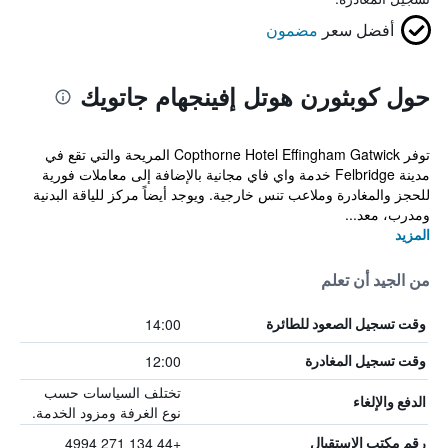
أفضل سعر
مضمون
حول كوبثورن هوتل إفينجهام جاتويك
توفر Copthorne Hotel Effingham Gatwick المريحة والتي تقع في
مدينة Felbridge خدمة واي فاي مجانية بالإضافة إلى معاملات فورية
للحجز والمغادرة وملاعب تنس خارجية. ويوجد أيضاً مركز للياقة البدنية
ومدرب، معد...
المزيد
من الجيد أن تعلم
14:00
وقت تسجيل الصعود للطائرة
12:00
وقت تسجيل المغادرة
تختلف السياسات حسب
الدفع والإلغاء
نوع الغرفة ومزود الخدمة.
+44 134 271 4994
رقم مكتب الاستقبال