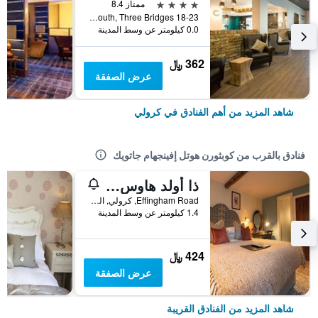
4 نجوم
ممتاز 8.4
18-23 Tinsley Lane South, Three Bridges, كرولي, المملكة المتحدة
0.0 كيلومتر عن وسط المدينة
362 ﷼
عرض الصفقة
شاهد المزيد من أهم الفنادق في كرولي
فنادق بالقرب من كوبثورن هوتل إفينجهام جاتويك
ذا أولد هاوس إن
Effingham Road, كرولي, المملكة المتحدة
1.4 كيلومتر عن وسط المدينة
424 ﷼
عرض الصفقة
شاهد المزيد من الفنادق القريبة