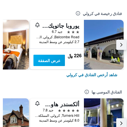
فنادق رخيصة في كرولي
يوروبا جاتويك هوتل
3 نجوم
جيد 6.7
Balcombe Road, كرولي, المملكة المتحدة
2.7 كيلومتر عن وسط المدينة
226 ﷼
عرض الصفقة
شاهد أرخص الفنادق في كرولي
الفنادق الموصى بها
ألكسندر هاوس آند يوتوبيا سبا
5 نجوم
جيد 7.8
Turners Hill, كرولي, المملكة المتحدة
8.0 كيلومتر عن وسط المدينة