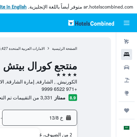
ar.hotelscombined.com
متوفر أيضاً باللغة الإنجليزية.
site in English
رحلات طيران
الصفحة الرئيسية
الامارات العربية المتحدة
5,427
فنادق
منتجع كورال بيتش 
سيارات
4 نجوم
حزم العروض
الكورنيش, , الشارقة, إمارة الشارقة, الا
+971 6522 9999
استكشاف
ممتاز
3,331 من التقييمات تم التحقق منها
8.9
رحلات
خ 13/8
-
العَرَبِيَّة
2 من الضيوف، غرفة واحدة