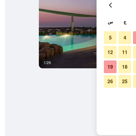
ج
س
5
4
12
11
1/26
حوض السباحة
19
18
26
25