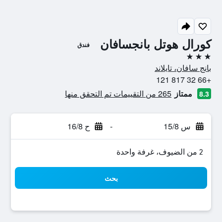
كورال هوتل بانجسافان
فندق
3 نجوم
بانج سافان، تايلاند
+66 32 817 121
ممتاز
265 من التقييمات تم التحقق منها
8.3
س 15/8
-
ح 16/8
2 من الضيوف، غرفة واحدة
بحث