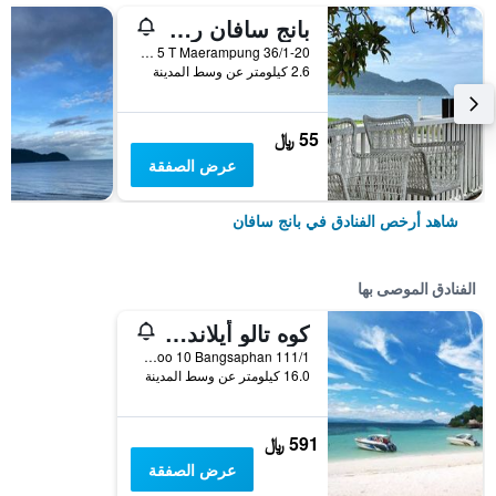
بانج سافان ريزورت
36/1-20 Moo 5 T Maerampung, بانج سافان, تايلاند
2.6 كيلومتر عن وسط المدينة
55 ﷼
عرض الصفقة
شاهد أرخص الفنادق في بانج سافان
الفنادق الموصى بها
كوه تالو أيلاند ريزورت
111/1 Moo 10 Bangsaphan, بانج سافان, تايلاند
16.0 كيلومتر عن وسط المدينة
591 ﷼
عرض الصفقة