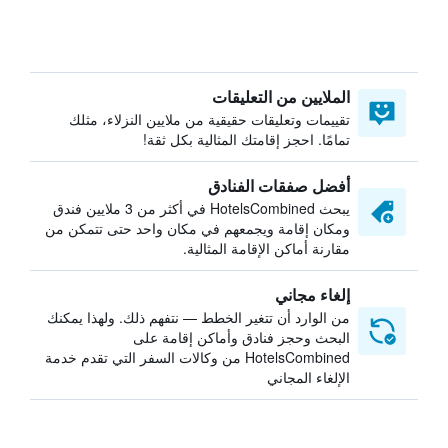
الملايين من التعليقات
تقييمات وتعليقات حقيقية من ملايين النزلاء، مثلك
تمامًا. احجز إقامتك المثالية بكل ثقة!
أفضل صفقات الفنادق
يبحث HotelsCombined في أكثر من 3 ملايين فندق
ومكان إقامة ويجمعهم في مكان واحد حتى تتمكن من
مقارنة أماكن الإقامة المثالية.
إلغاء مجاني
من الوارد أن تتغير الخطط — نتفهم ذلك. ولهذا يمكنك
البحث وحجز فنادق وأماكن إقامة على
HotelsCombined من وكالات السفر التي تقدم خدمة
الإلغاء المجاني