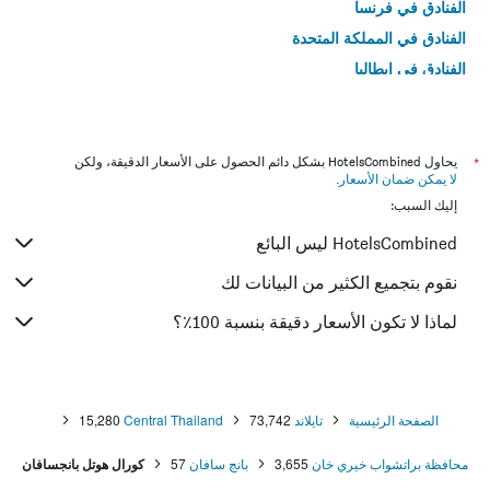
الفنادق في فرنسا
الفنادق في المملكة المتحدة
الفنادق في إيطاليا
الفنادق في تايلاند
*
يحاول HotelsCombined بشكل دائم الحصول على الأسعار الدقيقة، ولكن
لا يمكن ضمان الأسعار
.
إليك السبب:
HotelsCombined ليس البائع
نقوم بتجميع الكثير من البيانات لك
لماذا لا تكون الأسعار دقيقة بنسبة 100٪؟
الصفحة الرئيسية
تايلاند
73,742
Central Thailand
15,280
محافظة براتشواب خيري خان
3,655
بانج سافان
57
كورال هوتل بانجسافان