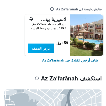
فنادق رخيصة في Az Za‘farānah
لاسيرينا بيتش - للعائلات فقط
عين السخنة, Az Za‘farānah, مصر
19.3 كيلومتر عن وسط المدينة
159 ﷼
عرض الصفقة
شاهد أرخص الفنادق في Az Za‘farānah
استكشف Az Za‘farānah