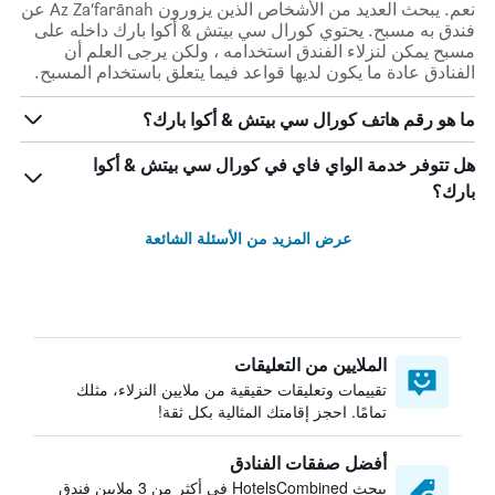
نعم. يبحث العديد من الأشخاص الذين يزورون Az Za‘farānah عن
فندق به مسبح. يحتوي كورال سي بيتش & أكوا بارك داخله على
مسبح يمكن لنزلاء الفندق استخدامه ، ولكن يرجى العلم أن
الفنادق عادة ما يكون لديها قواعد فيما يتعلق باستخدام المسبح.
ما هو رقم هاتف كورال سي بيتش & أكوا بارك؟
هل تتوفر خدمة الواي فاي في كورال سي بيتش & أكوا
بارك؟
عرض المزيد من الأسئلة الشائعة
الملايين من التعليقات
تقييمات وتعليقات حقيقية من ملايين النزلاء، مثلك
تمامًا. احجز إقامتك المثالية بكل ثقة!
أفضل صفقات الفنادق
يبحث HotelsCombined في أكثر من 3 ملايين فندق