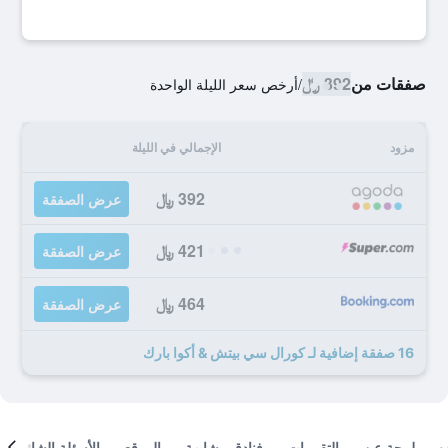
صفقات من
392 ﷼
/
أرخص سعر الليلة الواحدة
مزود
الإجمالي في الليلة
392 ﷼
عرض الصفقة
421 ﷼
عرض الصفقة
464 ﷼
عرض الصفقة
16 صفقة إضافية لـ كورال سي بيتش & أكوا بارك
لمحة عن
التقييمات
فنادق مشابهة
الموقع
الأسئلة الشائعة