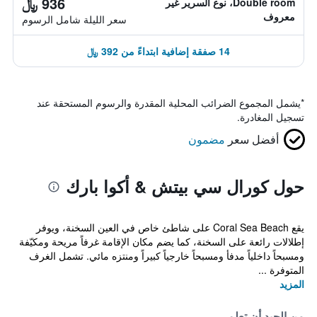
936 ﷼
Double room، نوع السرير غير
معروف
سعر الليلة شامل الرسوم
14 صفقة إضافية ابتداءً من 392 ﷼
*
يشمل المجموع الضرائب المحلية المقدرة والرسوم المستحقة عند
تسجيل المغادرة.
أفضل سعر
مضمون
حول كورال سي بيتش & أكوا بارك
يقع Coral Sea Beach على شاطئ خاص في العين السخنة، ويوفر
إطلالات رائعة على السخنة، كما يضم مكان الإقامة غرفاً مريحة ومكيّفة
ومسبحاً داخلياً مدفأ ومسبحاً خارجياً كبيراً ومنتزه مائي. تشمل الغرف
المتوفرة ...
المزيد
من الجيد أن تعلم