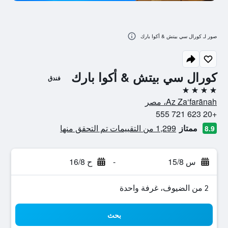
صور لـ كورال سي بيتش & أكوا بارك
كورال سي بيتش & أكوا بارك
فندق
4 نجوم
Az Za‘farānah، مصر
+20 623 721 555
ممتاز
1,299 من التقييمات تم التحقق منها
8.9
س 15/8
-
ح 16/8
2 من الضيوف، غرفة واحدة
بحث