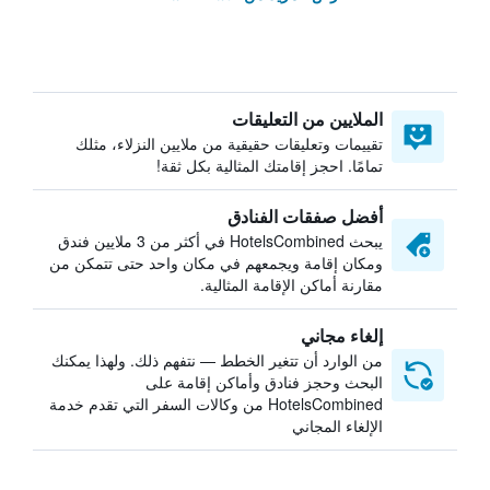
الملايين من التعليقات
تقييمات وتعليقات حقيقية من ملايين النزلاء، مثلك
تمامًا. احجز إقامتك المثالية بكل ثقة!
أفضل صفقات الفنادق
يبحث HotelsCombined في أكثر من 3 ملايين فندق
ومكان إقامة ويجمعهم في مكان واحد حتى تتمكن من
مقارنة أماكن الإقامة المثالية.
إلغاء مجاني
من الوارد أن تتغير الخطط — نتفهم ذلك. ولهذا يمكنك
البحث وحجز فنادق وأماكن إقامة على
HotelsCombined من وكالات السفر التي تقدم خدمة
الإلغاء المجاني