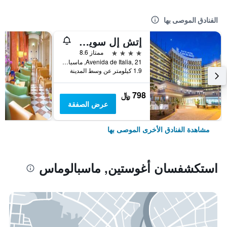
الفنادق الموصى بها
إتش إل سويت هوتل بلايا ديل إنجليس
4 نجوم
ممتاز 8.6
Avenida de Italia, 21, ماسبالوماس, كناريا الكبرى, أسبانيا
1.9 كيلومتر عن وسط المدينة
798 ﷼
عرض الصفقة
مشاهدة الفنادق الأخرى الموصى بها
استكشفسان أغوستين, ماسبالوماس