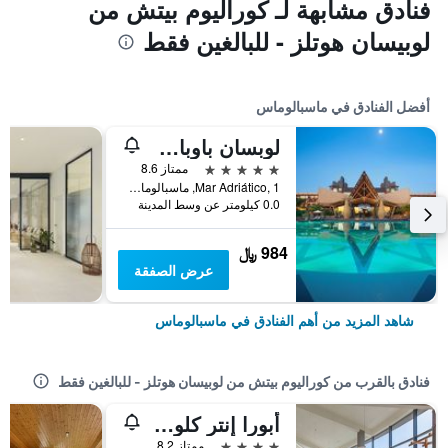
فنادق مشابهة لـ كوراليوم بيتش من
لوبيسان هوتلز - للبالغين فقط
أفضل الفنادق في ماسبالوماس
لوبسان باوباب ريزورت
5 نجوم
ممتاز 8.6
Mar Adriático, 1, ماسبالوماس, كناريا الكبرى, أسبانيا
0.0 كيلومتر عن وسط المدينة
984 ﷼
عرض الصفقة
شاهد المزيد من أهم الفنادق في ماسبالوماس
فنادق بالقرب من كوراليوم بيتش من لوبيسان هوتلز - للبالغين فقط
أبورا إنتر كلوب أتلانتيك باي لوبيسان هوتلز - شاممل جميع الخدمات
4 نجوم
ممتاز 8.2