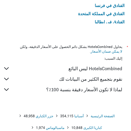
الفنادق في فرنسا
الفنادق في المملكة المتحدة
الفنادق في إيطاليا
الفنادق في تايلاند
*
يحاول HotelsCombined بشكل دائم الحصول على الأسعار الدقيقة، ولكن
لا يمكن ضمان الأسعار
.
إليك السبب:
HotelsCombined ليس البائع
نقوم بتجميع الكثير من البيانات لك
لماذا لا تكون الأسعار دقيقة بنسبة 100٪؟
الصفحة الرئيسية
أسبانيا
354,115
جزر الكناري
48,958
كناريا الكبرى
10,848
ماسبالوماس
1,974