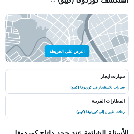
اعرض على الخريطة
سيارت ايجار
سيارات للاستئجار في كوردوفا (كيبو)
المطارات القريبة
رحلات طيران إلى كوردوفا (كيبو)
الأسئلة الشائعة عند حجز داتاج كوردوفا