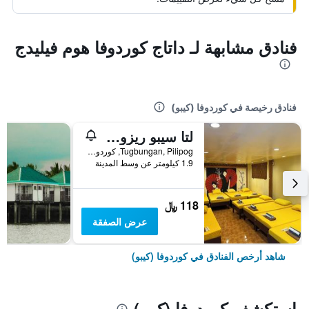
فنادق مشابهة لـ داتاج كوردوفا هوم فيليدج
فنادق رخيصة في كوردوفا (كيبو)
ٔلتا سيبو ريزورت ماكتان باويرد باي كوكوتل
Tugbungan, Pilipog, كوردوفا (كيبو), الفلبين
1.9 كيلومتر عن وسط المدينة
118 ﷼
عرض الصفقة
شاهد أرخص الفنادق في كوردوفا (كيبو)
استكشف كوردوفا (كيبو)