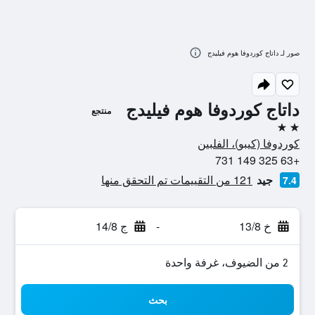
صور لـ داتاج كوردوفا هوم فيليدج
داتاج كوردوفا هوم فيليدج
منتجع
2 نجمتين
كوردوفا (كيبو)، الفلبين
+63 325 149 731
جيد
121 من التقييمات تم التحقق منها
7.4
خ 13/8
-
ج 14/8
2 من الضيوف، غرفة واحدة
بحث