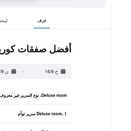
غرف
لمحة
أفضل صفقات كورينث
ح 16/8
-
ن 17/8
Deluxe room، نوع السرير غير معروف
Deluxe room، 1 سرير توأم