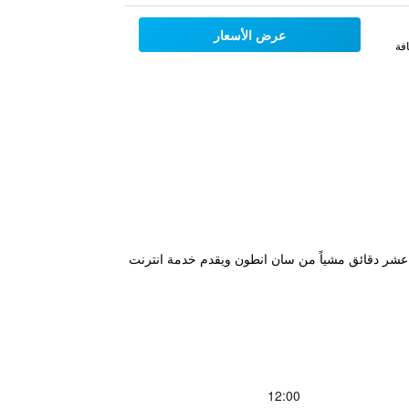
عرض الأسعار
فة
لى شاطئ خاص. يبعد الفندق مسافة عشر دقائق مشياً من سان انطون ويقدم خدمة انترنت
12:00