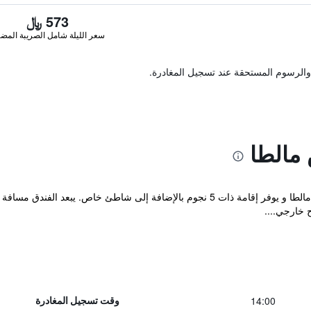
573 ﷼
سعر الليلة شامل الصريبة المضا
والرسوم المستحقة عند تسجيل المغادرة.
 مالطا
يقع Corinthia Palace Malta ضمن جزيرة مالطا و يوفر إقامة ذات 5 نجوم بالإضافة إ
 خارجي....
14:00
وقت تسجيل المغادرة