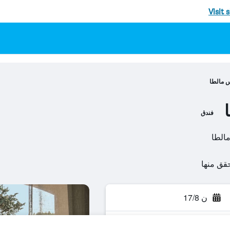
Visit 
اس مالطا
فندق
ن 17/8