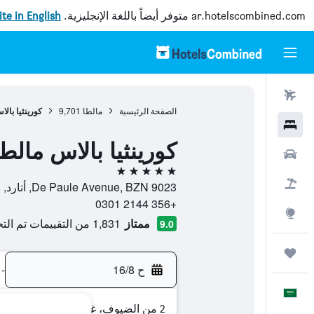
ar.hotelscombined.com
متوفر أيضاً باللغة الإنجليزية.
site in English
رحلات طيران
الصفحة الرئيسية
مالطا
9,701
كورينثيا بال
فنادق
كورينثيا بالاس مالطا
سيارات
5 نجوم
حزم العروض
De Paule Avenue, BZN 9023, أتارد, مالطا
+356 2144 0301
استكشاف
ممتاز
1,831 من التقييمات تم التحقق منها
9.0
رحلات
ح 16/8
-
العَرَبِيَّة
2 من الضيوف، غرفة واحدة