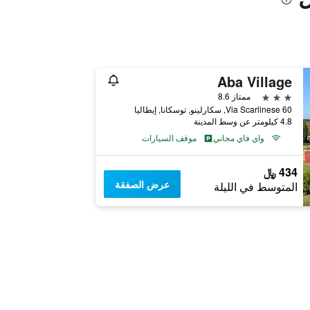
Aba Village
3 نجوم
ممتاز 8.6
Via Scarlinese 60, سكارلينو, توسكانا, إيطاليا
4.8 كيلومتر عن وسط المدينة
واي فاي مجاني
موقف السيارات
434 ﷼
عرض الصفقة
المتوسط في الليلة