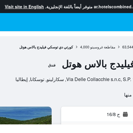
ar.hotelscombined
متوفر أيضاً باللغة الإنجليزية.
Visit site in English
63,54
مقاطعة غروسيتو
4,000
كورتي دي توسكي فيليدج بالاس هوتل
ليدج بالاس هوتل
فندق
Via Delle Collac, سكارلينو, توسكانا, إيطاليا
ح 16/8