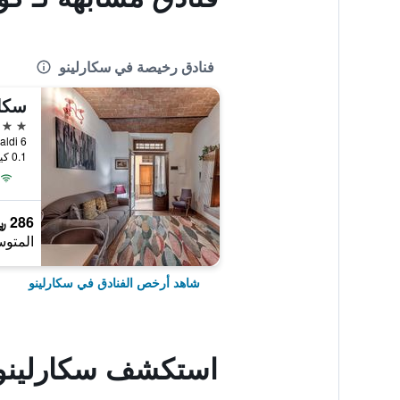
فنادق رخيصة في سكارلينو
سكار
3 نجوم
za Garibaldi 6
0.1 كيلومتر عن وسط المدينة
286 ﷼
المتوس
شاهد أرخص الفنادق في سكارلينو
استكشف سكارلينو