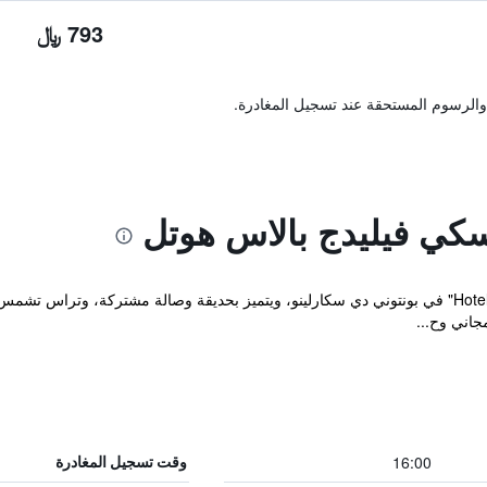
793 ﷼
والرسوم المستحقة عند تسجيل المغادرة.
كي فيليدج بالاس هوتل
يقع مكان إقامة "Hotel Palace Corte dei Tusci" في بونتوني دي سكارلينو، ويتميز بحديقة وصالة مش
16:00
وقت تسجيل المغادرة