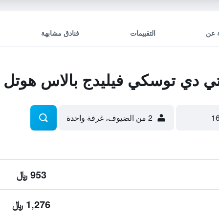
 عن
التقييمات
فنادق مشابهة
 دي توسكي فيليدج بالاس هوتل
2 من الضيوف، غرفة واحدة
953 ﷼
1,276 ﷼