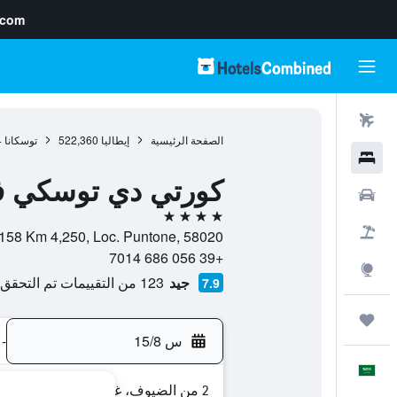
.com
رحلات طيران
الصفحة الرئيسية
إيطاليا
522,360
توسكانا
4
فنادق
كورتي دي توسكي في
سيارات
4 نجوم
حزم العروض
chie s.n.c, S.P. 158 Km 4,250, Loc. Puntone, 58020
+39 056 686 7014
استكشاف
جيد
123 من التقييمات تم التحقق منها
7.9
رحلات
س 15/8
-
العَرَبِيَّة
2 من الضيوف، غرفة واحدة