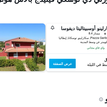
لينو أوسبيتاليتا ديفوسا
ممتاز 8.4
Piaz, سكارلينو, توسكانا, إيطاليا
واي فاي مجاني
عرض الصفقة
ط في الليلة