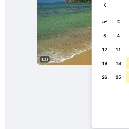
ج
س
5
4
12
11
1/23
آخر
19
18
26
25
اس هوتل