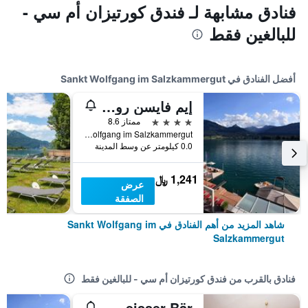
فنادق مشابهة لـ فندق كورتيزان أم سي -
للبالغين فقط
أفضل الفنادق في Sankt Wolfgang im Salzkammergut
إيم فايسن روسل آم ولفجانجسي
4 نجوم
ممتاز 8.6
Markt 74, Sankt Wolfgang im Salzkammergut, النمسا العليا, النمسا
0.0 كيلومتر عن وسط المدينة
1,241 ﷼
عرض
الصفقة
شاهد المزيد من أهم الفنادق في Sankt Wolfgang im
Salzkammergut
فنادق بالقرب من فندق كورتيزان أم سي - للبالغين فقط
Hotel Weisser Bär