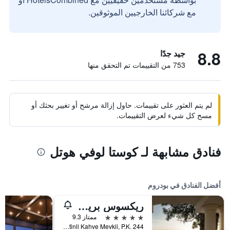
مع شركائنا الخارجيين الموثوقين.
8.8
جيد جدًا
753 من التقييمات تم التحقق منها
لم يتم العثور على تقييمات. حاول إزالة مرشح أو تغيير بحثك أو
مسح كل شيء لعرض التقييمات.
فنادق مشابهة لـ كوستا لوفي هوتل
أفضل الفنادق في بودروم
ريكسوس بريميوم بودروم
5 نجوم
ممتاز 9.3
Torba Mah. Zeytinli Kahve Mevkii, P.K. 244, بودروم, تركيا