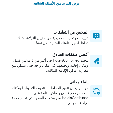
عرض المزيد من الأسئلة الشائعة
الملايين من التعليقات
تقييمات وتعليقات حقيقية من ملايين النزلاء، مثلك
تمامًا. احجز إقامتك المثالية بكل ثقة!
أفضل صفقات الفنادق
يبحث HotelsCombined في أكثر من 3 ملايين فندق
ومكان إقامة ويجمعهم في مكان واحد حتى تتمكن من
مقارنة أماكن الإقامة المثالية.
إلغاء مجاني
من الوارد أن تتغير الخطط — نتفهم ذلك. ولهذا يمكنك
البحث وحجز فنادق وأماكن إقامة على
HotelsCombined من وكالات السفر التي تقدم خدمة
الإلغاء المجاني