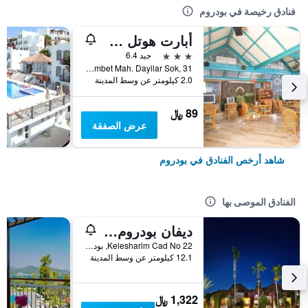
فنادق رخيصة في بودروم
أبارت هوتل سييستا بيتش بودرم
3 نجوم
جيد 6.4
Gumbet Mah. Dayilar Sok, 31, بودروم, تركيا
2.0 كيلومتر عن وسط المدينة
89 ﷼
عرض الصفقة
شاهد أرخص الفنادق في بودروم
الفنادق الموصى بها
ديفان بودروم بالميرا
Kelesharim Cad No 22, بودروم, تركيا
12.1 كيلومتر عن وسط المدينة
1,322 ﷼