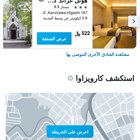
3 نجوم
ممتاز 8.9
Karuizawa Higashi 167, كارويزاوا, اليابان
0.6 كيلومتر عن وسط المدينة
522 ﷼
عرض الصفقة
مشاهدة الفنادق الأخرى الموصى بها
استكشف كارويزاوا
اعرض على الخريطة