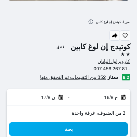
صور لـ كوتيدج إن لوغ كابين
كوتيدج إن لوغ كابين
فندق
2 نجمتين
كارويزاوا، اليابان
+81 267 456 007
ممتاز
352 من التقييمات تم التحقق منها
8.2
ح 16/8
-
ن 17/8
2 من الضيوف، غرفة واحدة
بحث