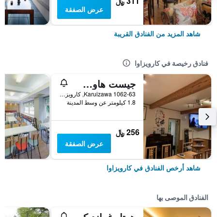
311 ﷼
عرض الصفقة
شاهد المزيد من الفنادق القريبة
فنادق رخيصة في كارويزاوا
جيست هاوس تشاكون كارويزاوا
1062-63 Karuizawa, كارويزاوا, اليابان
1.8 كيلومتر عن وسط المدينة
256 ﷼
عرض الصفقة
شاهد أرخص الفنادق في كارويزاوا
الفنادق الموصى بها
هوتل غراند كيوكارويزاوا