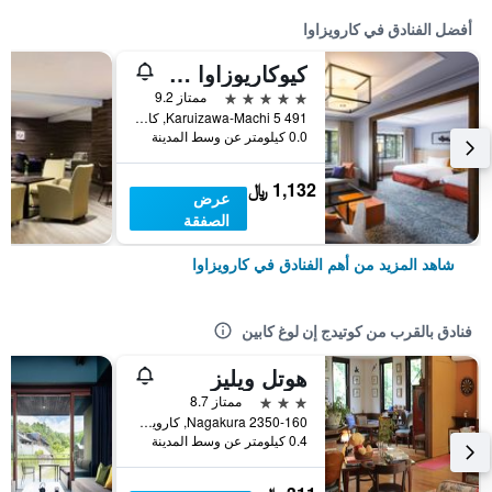
أفضل الفنادق في كارويزاوا
كيوكاريوزاوا كيكايو، كوريو كوليكشن باي هيلتون
5 نجوم
ممتاز 9.2
491 5 Karuizawa-Machi, كارويزاوا, اليابان
0.0 كيلومتر عن وسط المدينة
1,132 ﷼
عرض
الصفقة
شاهد المزيد من أهم الفنادق في كارويزاوا
فنادق بالقرب من كوتيدج إن لوغ كابين
هوتل ويليز
3 نجوم
ممتاز 8.7
Nagakura 2350-160, كارويزاوا, اليابان
0.4 كيلومتر عن وسط المدينة