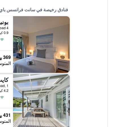
فنادق رخيصة في سانت فرانسس باي
بون
0.9 كيلومتر عن وسط المدينة
369 ﷼
المتوس
4.2 كيلومتر عن وسط المدينة
431 ﷼
المتوس