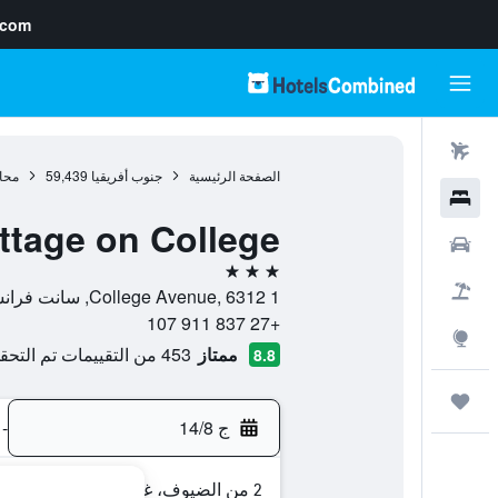
.com
رحلات طيران
الصفحة الرئيسية
جنوب أفريقيا
59,439
محا
فنادق
ttage on College
سيارات
3 نجوم
حزم العروض
1 College Avenue, 6312, سانت فرانسس باي, محافظة الكاب الشرقية, جنوب أفريقيا
+27 837 911 107
استكشاف
ممتاز
453 من التقييمات تم التحقق منها
8.8
رحلات
ج 14/8
-
2 من الضيوف، غرفة واحدة