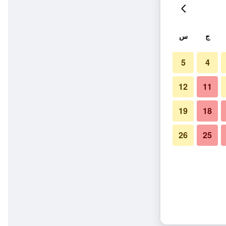
ج
س
5
4
12
11
19
18
26
25