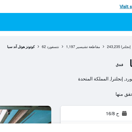
Visit 
إنجلترا
243,235
مقاطعة تشيسير
1,197
نتسفورد
62
كوتونز هوتل آند سبا
فندق
ح 16/8