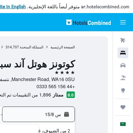
ar.hotelscombined.com
متوفر أيضاً باللغة الإنجليزية.
site in English
رحلات طيران
الصفحة الرئيسية
المملكة المتحدة
314,707
فنادق
كوتونز هوتل آند سبا
سيارات
4 نجوم
حزم العروض
Manchester Road, WA16 0SU, نتسفورد, إنجلترا, المملكة المتحدة
+44 156 565 0333
استكشاف
ممتاز
1,896 من التقييمات تم التحقق منها
8.0
رحلات
س 15/8
-
العَرَبِيَّة
2 من الضيوف، غرفة واحدة