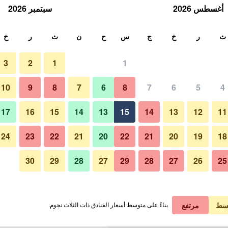
أغسطس 2026
سبتمبر 2026
ث
ث
ر
خ
ج
س
ح
ن
ث
ر
خ
3
2
1
1
لة الواحدة
10
9
8
7
6
8
7
6
5
4
حوض السباحة
لي في الليلة
17
16
15
14
13
15
14
13
12
11
 ﷼
عرض الصفقة
24
23
22
21
20
22
21
20
19
18
30
29
28
27
29
28
27
26
25
صور لـ كوتونز هوتل آند سبا
 ﷼
عرض الصفقة
 ﷼
عرض الصفقة
سط
مرتفع
بناءً على متوسط أسعار الفنادق ذات الثلاث نجوم.