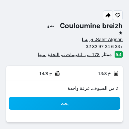
Couloumine breizh
فندق
نجمة واحدة
Saint-Aignan، فرنسا
+33 6 24 97 82 32
ممتاز
178 من التقييمات تم التحقق منها
9.4
خ 13/8
-
ج 14/8
2 من الضيوف، غرفة واحدة
بحث