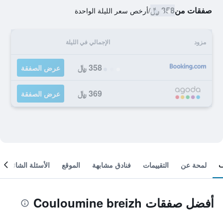
صفقات من
358 ﷼
/
أرخص سعر الليلة الواحدة
مزود
الإجمالي في الليلة
358 ﷼
عرض الصفقة
369 ﷼
عرض الصفقة
لمحة عن
التقييمات
فنادق مشابهة
الموقع
الأسئلة الشائعة
أفضل صفقات Couloumine breizh